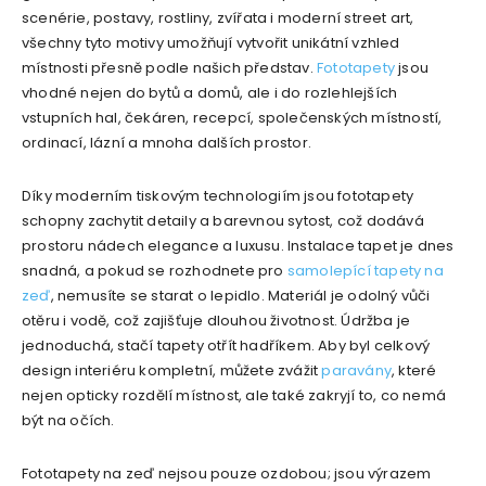
scenérie, postavy, rostliny, zvířata i moderní street art,
všechny tyto motivy umožňují vytvořit unikátní vzhled
místnosti přesně podle našich představ.
Fototapety
jsou
vhodné nejen do bytů a domů, ale i do rozlehlejších
vstupních hal, čekáren, recepcí, společenských místností,
ordinací, lázní a mnoha dalších prostor.
Díky moderním tiskovým technologiím jsou fototapety
schopny zachytit detaily a barevnou sytost, což dodává
prostoru nádech elegance a luxusu. Instalace tapet je dnes
snadná, a pokud se rozhodnete pro
samolepící tapety na
zeď
, nemusíte se starat o lepidlo. Materiál je odolný vůči
otěru i vodě, což zajišťuje dlouhou životnost. Údržba je
jednoduchá, stačí tapety otřít hadříkem. Aby byl celkový
design interiéru kompletní, můžete zvážit
paravány
, které
nejen opticky rozdělí místnost, ale také zakryjí to, co nemá
být na očích.
Fototapety na zeď nejsou pouze ozdobou; jsou výrazem