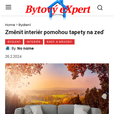
Bytový eXpert
Home
Bydlení
Změnit interiér pomohou tapety na zeď
BYDLENÍ
INTERIÉR
RADY A NÁVODY
By
No name
26.2.2024