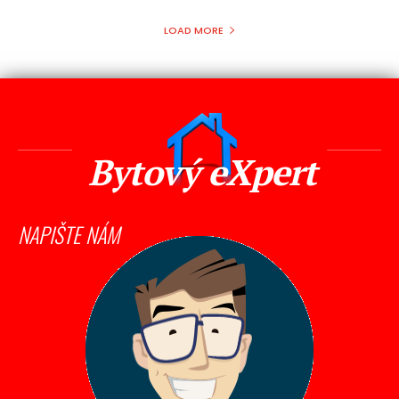
LOAD MORE
Bytový eXpert
NAPIŠTE NÁM