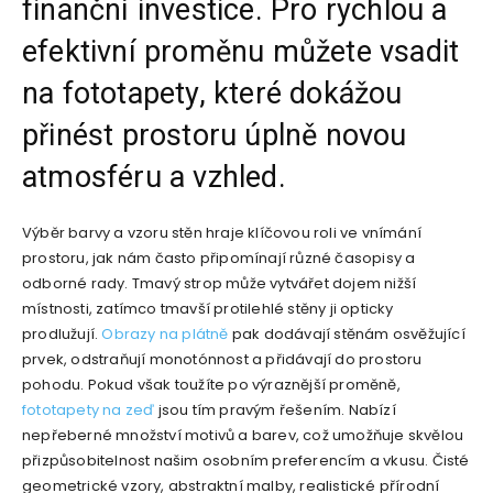
finanční investice. Pro rychlou a
efektivní proměnu můžete vsadit
na fototapety, které dokážou
přinést prostoru úplně novou
atmosféru a vzhled.
Výběr barvy a vzoru stěn hraje klíčovou roli ve vnímání
prostoru, jak nám často připomínají různé časopisy a
odborné rady. Tmavý strop může vytvářet dojem nižší
místnosti, zatímco tmavší protilehlé stěny ji opticky
prodlužují.
Obrazy na plátně
pak dodávají stěnám osvěžující
prvek, odstraňují monotónnost a přidávají do prostoru
pohodu. Pokud však toužíte po výraznější proměně,
fototapety na zeď
jsou tím pravým řešením. Nabízí
nepřeberné množství motivů a barev, což umožňuje skvělou
přizpůsobitelnost našim osobním preferencím a vkusu. Čisté
geometrické vzory, abstraktní malby, realistické přírodní