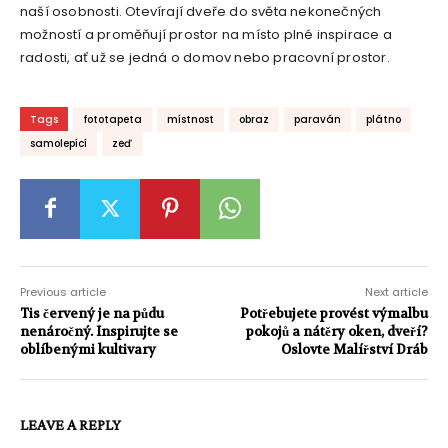
naší osobnosti. Otevírají dveře do světa nekonečných
možností a proměňují prostor na místo plné inspirace a
radosti, ať už se jedná o domov nebo pracovní prostor.
Tags
fototapeta
místnost
obraz
paraván
plátno
samolepící
zeď
Previous article
Next article
Tis červený je na půdu
Potřebujete provést výmalbu
nenáročný. Inspirujte se
pokojů a nátěry oken, dveří?
oblíbenými kultivary
Oslovte Malířství Dráb
LEAVE A REPLY