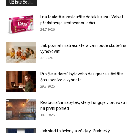
Už jste četli...
I na toaletě si zasloužíte dotek luxusu. Velvet
představuje limitovanou edici...
24.7.2026
Jak poznat matraci, která vám bude skutečně
vyhovovat
3.1.2026
Pusťte si domů bytového designera, ušetříte
čas i peníze a vyhnete...
29.8.2025
Restaurační nábytek, který funguje v provozu i
na první pohled
18.8.2025
Jak sladit záclony a závěsy: Praktický