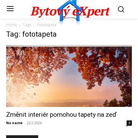
Bytový eXpert
Home
Tags
Fototapeta
Tag: fototapeta
Změnit interiér pomohou tapety na zeď
No name
-
26.2.2024
0