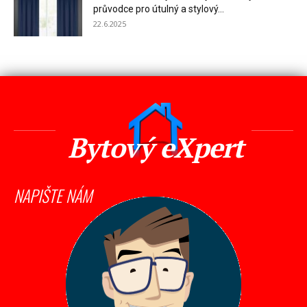
průvodce pro útulný a stylový...
22.6.2025
Bytový eXpert
NAPIŠTE NÁM