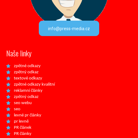
info@press-media.cz
Naše linky
zpětné odkazy
zpětný odkaz
textové odkazy
zpětné odkazy kvalitní
reklamní články
zpětný odkaz
seo webu
seo
levné pr články
pr levně
PR článek
PR články