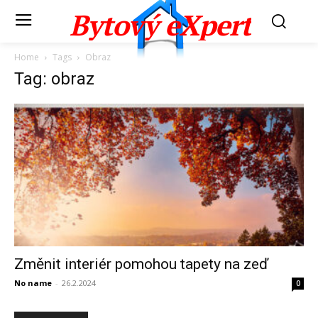
Bytový eXpert
Home
Tags
Obraz
Tag: obraz
Změnit interiér pomohou tapety na zeď
No name
-
26.2.2024
0