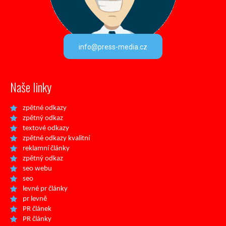
info@press-media.cz
Naše linky
zpětné odkazy
zpětný odkaz
textové odkazy
zpětné odkazy kvalitní
reklamní články
zpětný odkaz
seo webu
seo
levné pr články
pr levně
PR článek
PR články