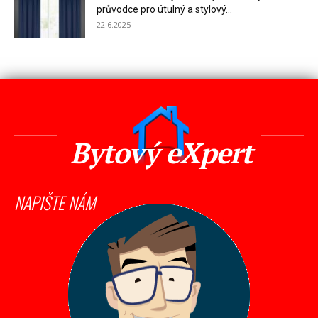
průvodce pro útulný a stylový...
22.6.2025
Bytový eXpert
NAPIŠTE NÁM