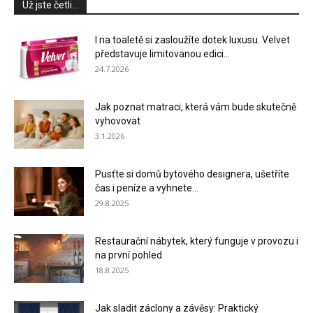
Už jste četli...
I na toaletě si zasloužíte dotek luxusu. Velvet
představuje limitovanou edici...
24.7.2026
Jak poznat matraci, která vám bude skutečně
vyhovovat
3.1.2026
Pusťte si domů bytového designera, ušetříte
čas i peníze a vyhnete...
29.8.2025
Restaurační nábytek, který funguje v provozu i
na první pohled
18.8.2025
Jak sladit záclony a závěsy: Praktický