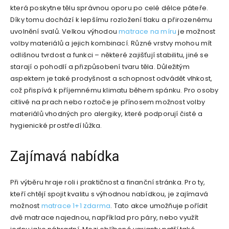
která poskytne tělu správnou oporu po celé délce páteře.
Díky tomu dochází k lepšímu rozložení tlaku a přirozenému
uvolnění svalů. Velkou výhodou
matrace na míru
je možnost
volby materiálů a jejich kombinací. Různé vrstvy mohou mít
odlišnou tvrdost a funkci – některé zajišťují stabilitu, jiné se
starají o pohodlí a přizpůsobení tvaru těla. Důležitým
aspektem je také prodyšnost a schopnost odvádět vlhkost,
což přispívá k příjemnému klimatu během spánku. Pro osoby
citlivé na prach nebo roztoče je přínosem možnost volby
materiálů vhodných pro alergiky, které podporují čisté a
hygienické prostředí lůžka.
Zajímavá nabídka
Při výběru hraje roli i praktičnost a finanční stránka. Pro ty,
kteří chtějí spojit kvalitu s výhodnou nabídkou, je zajímavá
možnost
matrace 1+1 zdarma
. Tato akce umožňuje pořídit
dvě matrace najednou, například pro páry, nebo využít