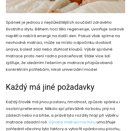
Spánek je jednou z nejdůležitějších součástí zdravého
životního stylu. Během noci tělo regeneruje, uvolňuje svalové
napětí a nabírá energii na další den. Pokud však spíme na
nevhodné matraci, může se místo odpočinku dostavit
únava, bolest zad nebo ztuhlost kloubů. Výběr správné
matrace proto není radno podceňovat. Stále více lidí
zjišťuje, že ideálním řešením je matrace přizpůsobená
konkrétním potřebám, nikoli univerzální model.
Každý má jiné požadavky
Každý člověk má jinou postavu, hmotnost, způsob spánku i
osobní preference. Někdo spí převážně na boku, jiný na
zádech nebo na břiše, a právě tyto rozdíly hrají při výběru
matrace zásadní roli.
Výroba matrací na míru
umožňuje
zohlednit všechny tyto faktory a vytvořit spánkovou plochu,