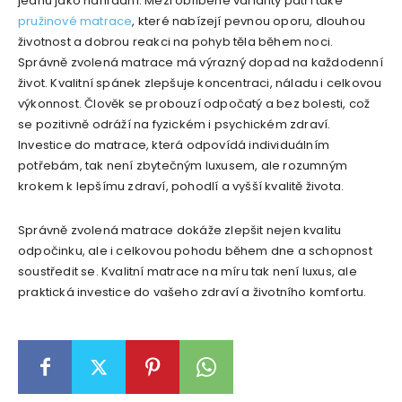
jednu jako náhradní. Mezi oblíbené varianty patří také
pružinové matrace
, které nabízejí pevnou oporu, dlouhou
životnost a dobrou reakci na pohyb těla během noci.
Správně zvolená matrace má výrazný dopad na každodenní
život. Kvalitní spánek zlepšuje koncentraci, náladu i celkovou
výkonnost. Člověk se probouzí odpočatý a bez bolesti, což
se pozitivně odráží na fyzickém i psychickém zdraví.
Investice do matrace, která odpovídá individuálním
potřebám, tak není zbytečným luxusem, ale rozumným
krokem k lepšímu zdraví, pohodlí a vyšší kvalitě života.
Správně zvolená matrace dokáže zlepšit nejen kvalitu
odpočinku, ale i celkovou pohodu během dne a schopnost
soustředit se. Kvalitní matrace na míru tak není luxus, ale
praktická investice do vašeho zdraví a životního komfortu.