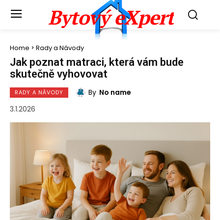
Bytový eXpert
Home
Rady a Návody
Jak poznat matraci, která vám bude
skutečně vyhovovat
By
No name
RADY A NÁVODY
3.1.2026