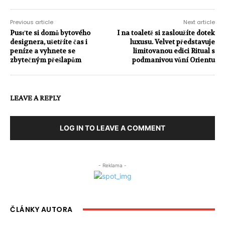
Previous article
Next article
Pusťte si domů bytového
I na toaletě si zasloužíte dotek
designera, ušetříte čas i
luxusu. Velvet představuje
peníze a vyhnete se
limitovanou edici Ritual s
zbytečným přešlapům
podmanivou vůní Orientu
LEAVE A REPLY
LOG IN TO LEAVE A COMMENT
- Reklama -
ČLÁNKY AUTORA