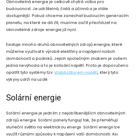
Obnovitelná energie je celkově chytrá volba pro
budoucnost. Je udržitelná, čistá a účinná a je stále
dostupnější. Pokud chceme zanechat budoucím generacím
planetu, na které se dá žít, musíme začít přecházet na
obnovitelné zdroje energie již nyní.
Existuje mnoho druhů obnovitelných zdrojů energie, které
můžeme využívat k výrobě elektřiny a napájení našich
domácností a podniků. Jejich společným znakem je ovšem
jedna nevýhoda a to je kolísání napětí. Proto je doporučeno
opatřit tyto systémy tzv.
stabilizátorem napětí
, který tyto
výkyvy udrží na uzdě.
Solární energie
Solární energie je jedním z nejoblíbenějších obnovitelných
zdrojů energie. Solární panely fungují tak, že přeměňují
sluneční světlo na elektrickou energii. Solární energii lze
využít různými způsoby k napájení vaší domácnosti. Asi