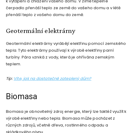
k vytápění a chlazení vašeho domu. V zimě tepelné
čerpadlo přenáší teplo ze země do vašeho domu a v létě
přenáší teplo z vašeho domu do země.
Geotermální elektrárny
Geotermální elektrárny vyrábějí elektřinu pomocí zemského
tepla. Tyto elektrárny používají k výrobě elektřiny parní
turbíny. Pára vzniká z vody, která je ohřívána zemským
teplem.
Tip:
Víte, jak na dostatečně zateplený dům?
Biomasa
Biomasa je obnovitelný zdroj energie, který lze taktéž využít k
výrobě elektřiny nebo tepla. Biomasa může pocházet z
různých zdrojů, včetně dřeva, rostlinného odpadu a
skládkového plynu.