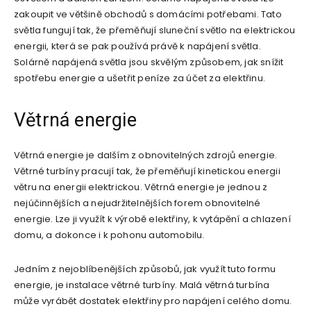
zakoupit ve většině obchodů s domácími potřebami. Tato
světla fungují tak, že přeměňují sluneční světlo na elektrickou
energii, která se pak používá právě k napájení světla.
Solárně napájená světla jsou skvělým způsobem, jak snížit
spotřebu energie a ušetřit peníze za účet za elektřinu.
Větrná energie
Větrná energie je dalším z obnovitelných zdrojů energie.
Větrné turbíny pracují tak, že přeměňují kinetickou energii
větru na energii elektrickou. Větrná energie je jednou z
nejúčinnějších a nejudržitelnějších forem obnovitelné
energie. Lze ji využít k výrobě elektřiny, k vytápění a chlazení
domu, a dokonce i k pohonu automobilu.
Jedním z nejoblíbenějších způsobů, jak využít tuto formu
energie, je instalace větrné turbíny. Malá větrná turbína
může vyrábět dostatek elektřiny pro napájení celého domu.