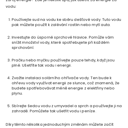
vodu:
Používejte sud na vodu ke sběru dešťové vody. Tuto vodu
pak můžete použít k zalévání rostlin nebo mytí auta.
Investujte do úsporné sprchové hlavice. Pomůže vám
snížit množství vody, které spotřebujete při každém
sprchování.
Pračku nebo myčku používejte pouze tehdy, když jsou
plné. Ušetříte tak vodu i energii.
Zvažte instalaci solárního ohřívače vody. Ten bude k
ohřevu vody využívat energii ze slunce, což znamená, že
budete spotřebovávat méně energie z elektřiny nebo
plynu.
Sbírejte šedou vodu z umyvadel a sprch a používejte ji na
zahradě. Pomůžete tak ušetřit vodu i peníze.
Díky těmto několika jednoduchým změnám můžete začít