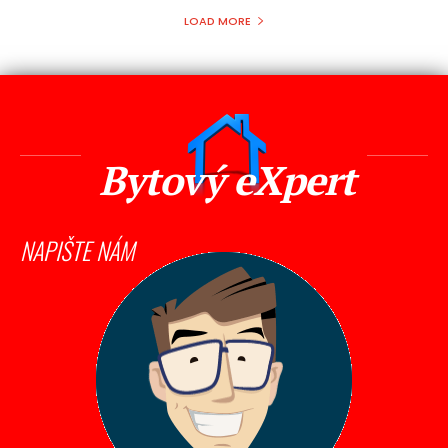
LOAD MORE
Bytový eXpert
NAPIŠTE NÁM