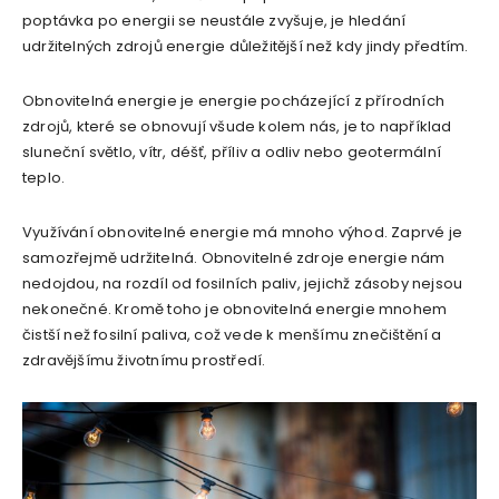
poptávka po energii se neustále zvyšuje, je hledání
udržitelných zdrojů energie důležitější než kdy jindy předtím.
Obnovitelná energie je energie pocházející z přírodních
zdrojů, které se obnovují všude kolem nás, je to například
sluneční světlo, vítr, déšť, příliv a odliv nebo geotermální
teplo.
Využívání obnovitelné energie má mnoho výhod. Zaprvé je
samozřejmě udržitelná. Obnovitelné zdroje energie nám
nedojdou, na rozdíl od fosilních paliv, jejichž zásoby nejsou
nekonečné. Kromě toho je obnovitelná energie mnohem
čistší než fosilní paliva, což vede k menšímu znečištění a
zdravějšímu životnímu prostředí.