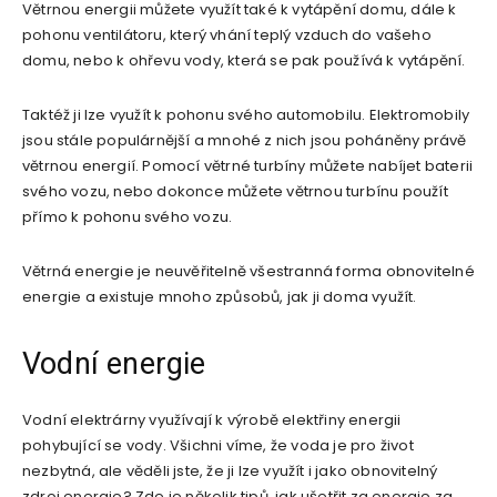
Větrnou energii můžete využít také k vytápění domu, dále k
pohonu ventilátoru, který vhání teplý vzduch do vašeho
domu, nebo k ohřevu vody, která se pak používá k vytápění.
Taktéž ji lze využít k pohonu svého automobilu. Elektromobily
jsou stále populárnější a mnohé z nich jsou poháněny právě
větrnou energií. Pomocí větrné turbíny můžete nabíjet baterii
svého vozu, nebo dokonce můžete větrnou turbínu použít
přímo k pohonu svého vozu.
Větrná energie je neuvěřitelně všestranná forma obnovitelné
energie a existuje mnoho způsobů, jak ji doma využít.
Vodní energie
Vodní elektrárny využívají k výrobě elektřiny energii
pohybující se vody. Všichni víme, že voda je pro život
nezbytná, ale věděli jste, že ji lze využít i jako obnovitelný
zdroj energie? Zde je několik tipů, jak ušetřit za energie za