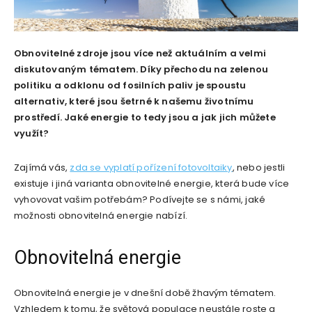
Obnovitelné zdroje jsou více než aktuálním a velmi
diskutovaným tématem. Díky přechodu na zelenou
politiku a odklonu od fosilních paliv je spoustu
alternativ, které jsou šetrné k našemu životnímu
prostředí. Jaké energie to tedy jsou a jak jich můžete
využít?
Zajímá vás,
zda se vyplatí pořízení fotovoltaiky
, nebo jestli
existuje i jiná varianta obnovitelné energie, která bude více
vyhovovat vašim potřebám? Podívejte se s námi, jaké
možnosti obnovitelná energie nabízí.
Obnovitelná energie
Obnovitelná energie je v dnešní době žhavým tématem.
Vzhledem k tomu, že světová populace neustále roste a