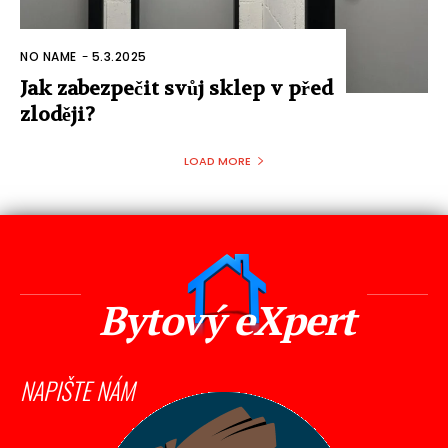
NO NAME
-
5.3.2025
Jak zabezpečit svůj sklep v před
zloději?
LOAD MORE
Bytový eXpert
NAPIŠTE NÁM