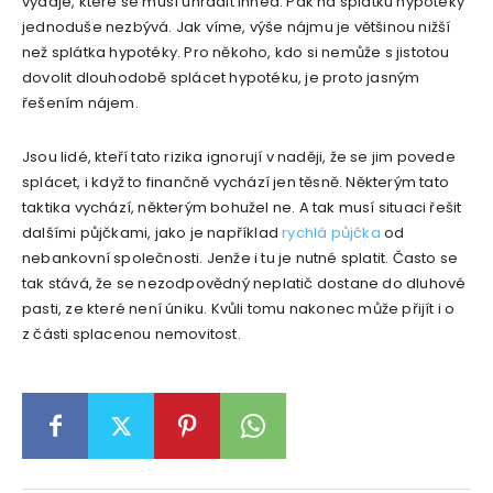
výdaje, které se musí uhradit ihned. Pak na splátku hypotéky
jednoduše nezbývá. Jak víme, výše nájmu je většinou nižší
než splátka hypotéky. Pro někoho, kdo si nemůže s jistotou
dovolit dlouhodobě splácet hypotéku, je proto jasným
řešením nájem.
Jsou lidé, kteří tato rizika ignorují v naději, že se jim povede
splácet, i když to finančně vychází jen těsně. Některým tato
taktika vychází, některým bohužel ne. A tak musí situaci řešit
dalšími půjčkami, jako je například
rychlá půjčka
od
nebankovní společnosti. Jenže i tu je nutné splatit. Často se
tak stává, že se nezodpovědný neplatič dostane do dluhové
pasti, ze které není úniku. Kvůli tomu nakonec může přijít i o
z části splacenou nemovitost.