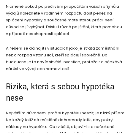
Nicméně pokud po pečlivém propočítání vašich příjmů a
výdajů naleznete v rodinném rozpočtu dost peněz na
splácení hypotéky a současně máte stálou práci, není
důvod se jí vyhýbat. Existují různá pojištění, která pomohou
v případě neschopnosti splácet.
A řešení se dá najít i v situacích jako je ztráta zaměstnání
nebo rozpad vztahu lidí, kteří splácejí společně. Do
budoucna je to navíc skvělá investice, protože se očekává
nárůst ve vývoji cen nemovitostí.
Rizika, která s sebou hypotéka
nese
Největším důvodem, proč si hypotéku nevzít, je nízký příjem.
Ne každý totiž dá měsíčně dohromady tolik, aby pokryl
náklady na hypotéku. Obzvláště, objeví-li se nečekané