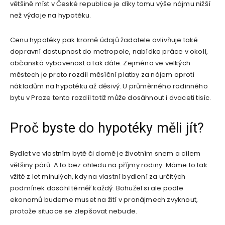
většině míst v České republice je díky tomu výše nájmu nižší
než výdaje na hypotéku.
Cenu hypotéky pak kromě údajů žadatele ovlivňuje také
dopravní dostupnost do metropole, nabídka práce v okolí,
občanská vybavenost a tak dále. Zejména ve velkých
městech je proto rozdíl měsíční platby za nájem oproti
nákladům na hypotéku až děsivý. U průměrného rodinného
bytu v Praze tento rozdíl totiž může dosáhnout i dvaceti tisíc.
Proč byste do hypotéky měli jít?
Bydlet ve vlastním bytě či domě je životním snem a cílem
většiny párů. A to bez ohledu na příjmy rodiny. Máme to tak
vžité z let minulých, kdy na vlastní bydlení za určitých
podmínek dosáhl téměř každý. Bohužel si ale podle
ekonomů budeme muset na žití v pronájmech zvyknout,
protože situace se zlepšovat nebude.