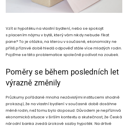
Vzít si hypotéku na vlastní bydlení, nebo se spokojit
s placením nájmu v bytě, který vám nikdy nebude říkat
pane? To je otázka, na kterou v současné, ekonomicky ne
příliš příznivé době hledá odpověď stále více mladých rodin.
Pojďme se této problematice společně podívat na zoubek.
Poměry se během posledních let
výrazně změnily
Průzkumy pořádané mnoha nezávislými institucemi shodně
prokazují, že na vlastní bydlení v současné době dosáhne
méně rodin, než tomu bylo doposud. Důvodem je nepříznivá
ekonomická situace v širším kontextu a skutečnost, že Česká
národní banka zvedá úrokové sazby hypoték. Na drtivé