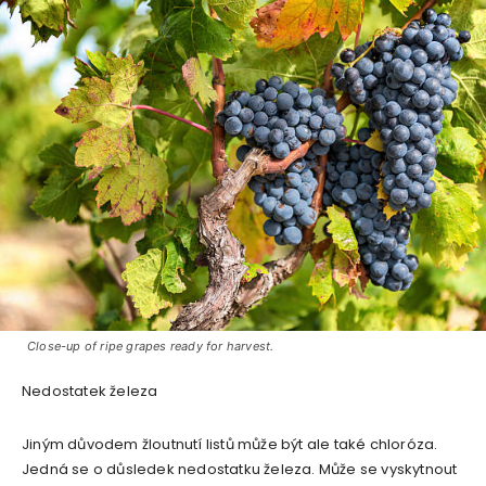
Close-up of ripe grapes ready for harvest.
Nedostatek železa
Jiným důvodem žloutnutí listů může být ale také chloróza.
Jedná se o důsledek nedostatku železa. Může se vyskytnout