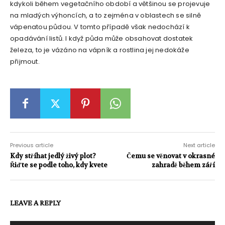
kdykoli během vegetačního období a většinou se projevuje
na mladých výhoncích, a to zejména v oblastech se silně
vápenatou půdou. V tomto případě však nedochází k
opadávání listů. I když půda může obsahovat dostatek
železa, to je vázáno na vápník a rostlina jej nedokáže
přijmout.
Previous article
Next article
Kdy stříhat jedlý živý plot?
Čemu se věnovat v okrasné
Řiďte se podle toho, kdy kvete
zahradě během září
LEAVE A REPLY