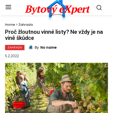
Bytový eXpert
Home
Zahrada
Proč žloutnou vinné listy? Ne vždy je na
vině škůdce
By
No name
ZAHRADA
5.2.2022