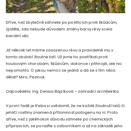
Dříve, než zbytečně sáhnete po postřicích proti škůdcům,
zjistěte, zda nebude důvodem změny barvy révy zcela
banální věc.
Již několik let máme zasazenou révu a pravidelně mu v
tomto období žloutne listí. Už jsme ho postříkali proti
houbovým chorobám, škůdcům, dokonce i přihnojili, ale nic
nepomohlo. O jakou nemoc se jedná a dá se s tím něco
dělat? Miro, Pezinok
Odpověděla: Ing. Denisa Bajzíková – zahradní architektka
V první řadě je třeba si uvědomit, že ne každé žloutnutí listů či
jehličí rostliny znamená přítomnost patogenu na ní. Proto
dříve, než z jakéhokoli důvodu sáhnete po chemických
přípravcích, se poraďte s odborníkem a až na základě jeho