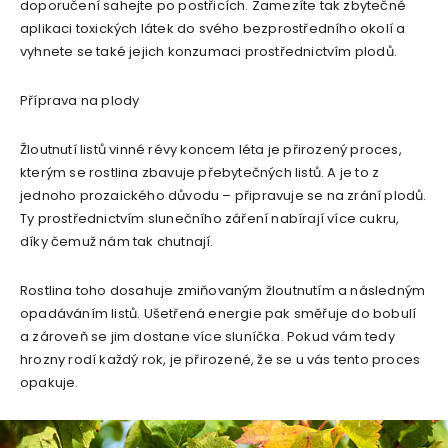
doporučení sahejte po postřicích. Zamezíte tak zbytečné
aplikaci toxických látek do svého bezprostředního okolí a
vyhnete se také jejich konzumaci prostřednictvím plodů.
Příprava na plody
Žloutnutí listů vinné révy koncem léta je přirozený proces,
kterým se rostlina zbavuje přebytečných listů. A je to z
jednoho prozaického důvodu – připravuje se na zrání plodů.
Ty prostřednictvím slunečního záření nabírají více cukru,
díky čemuž nám tak chutnají.
Rostlina toho dosahuje zmiňovaným žloutnutím a následným
opadáváním listů. Ušetřená energie pak směřuje do bobulí
a zároveň se jim dostane více sluníčka. Pokud vám tedy
hrozny rodí každý rok, je přirozené, že se u vás tento proces
opakuje.