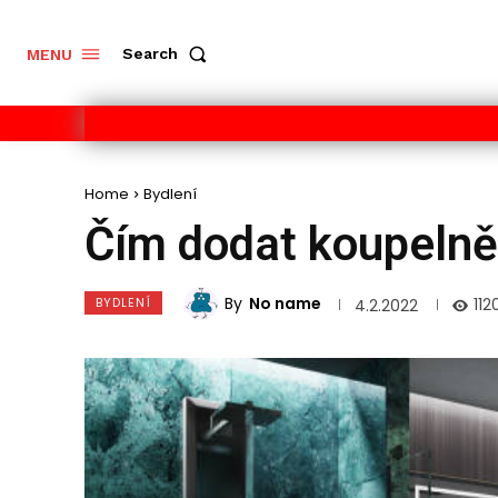
Search
MENU
Home
Bydlení
Čím dodat koupeln
By
No name
BYDLENÍ
112
4.2.2022