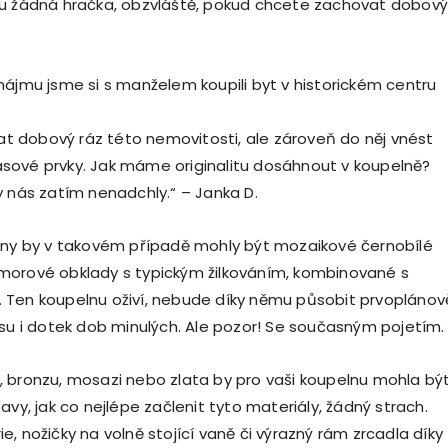
ru žádná hračka, obzvláště, pokud chcete zachovat dobový
nájmu jsme si s manželem koupili byt v historickém centru
 dobový ráz této nemovitosti, ale zároveň do něj vnést
sové prvky. Jak máme originalitu dosáhnout v koupelně?
y nás zatím nenadchly.“ – Janka D.
lny by v takovém případě mohly být mozaikové černobílé
morové obklady s typickým žilkováním, kombinované s
Ten koupelnu oživí, nebude díky němu působit prvoplánov
usu i dotek dob minulých. Ale pozor! Se současným pojetím.
 bronzu, mosazi nebo zlata by pro vaši koupelnu mohla bý
avy, jak co nejlépe začlenit tyto materiály, žádný strach.
, nožičky na volně stojící vaně či výrazný rám zrcadla díky