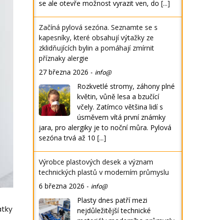
se ale otevře možnost vyrazit ven, do
[...]
Začíná pylová sezóna. Seznamte se s
kapesníky, které obsahují výtažky ze
zklidňujících bylin a pomáhají zmírnit
příznaky alergie
27 března 2026
-
info@
Rozkvetlé stromy, záhony plné
květin, vůně lesa a bzučící
včely. Zatímco většina lidí s
úsměvem vítá první známky
jara, pro alergiky je to noční můra. Pylová
sezóna trvá až 10
[...]
Výrobce plastových desek a význam
technických plastů v moderním průmyslu
6 března 2026
-
info@
Plasty dnes patří mezi
átky
nejdůležitější technické