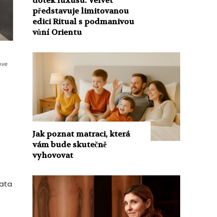
dotek luxusu. Velvet
představuje limitovanou
edici Ritual s podmanivou
vůní Orientu
e
ove
Jak poznat matraci, která
vám bude skutečně
vyhovovat
lata