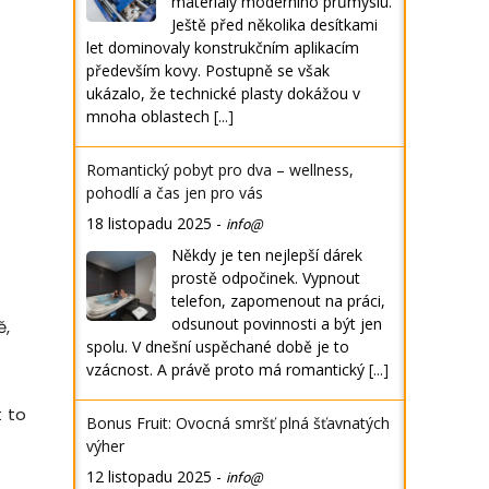
materiály moderního průmyslu.
Ještě před několika desítkami
let dominovaly konstrukčním aplikacím
především kovy. Postupně se však
ukázalo, že technické plasty dokážou v
mnoha oblastech
[...]
Romantický pobyt pro dva – wellness,
pohodlí a čas jen pro vás
18 listopadu 2025
-
info@
Někdy je ten nejlepší dárek
prostě odpočinek. Vypnout
telefon, zapomenout na práci,
odsunout povinnosti a být jen
ě,
spolu. V dnešní uspěchané době je to
vzácnost. A právě proto má romantický
[...]
t to
Bonus Fruit: Ovocná smršť plná šťavnatých
výher
12 listopadu 2025
-
info@