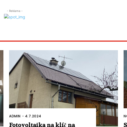
- Reklama -
ADMIN
-
4.7.2024
N
Fotovoltaika na klíč na
S