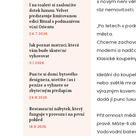
s novým není vě
I na toaletě si zasloužíte
ráz nemovitosti.
dotek luxusu. Velvet
představuje limitovanou
edici Ritual s podmanivou
„Po letech v pod
vůní Orientu
města.
24.7.2026
Chceme zachovat
Jak poznat matraci, která
moderní a nadča
vám bude skutečně
vyhovovat
Klasické koupeln
3.1.2026
Ideální do koupe
Pusťte si domů bytového
designera, ušetříte čas i
nebo světlé mra
peníze a vyhnete se
výrazným kovem. 
zbytečným přešlapům
29.8.2025
dodá jí punc lux
Restaurační nábytek, který
funguje v provozu i na první
Přítomnost mědi,
pohled
pravé. Máte-li ob
18.8.2025
Vodovodní baterie