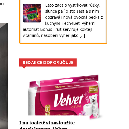
ou
Léto začalo vystrkovat růžky,
slunce pálí o sto šest a s ním
dozrává i nová ovocná pecka z
kuchyně Tech4Bet. Výherní
automat Bonus Fruit servíruje koktejl
vitamínů, násobení výher jako
[...]
REDAKCE DOPORUČUJE
I na toaletě si zasloužíte