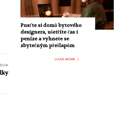
Pusťte si domů bytového
designera, ušetříte čas i
peníze a vyhnete se
zbytečným přešlapům
LOAD MORE
ticle
lky