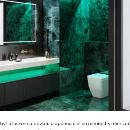
ký byt s leskem a dávkou elegance s cílem snoubit v něm zp