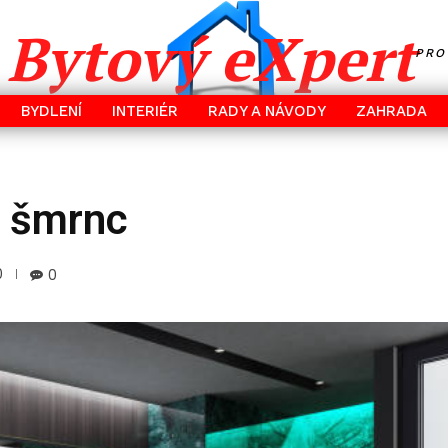
Bytový eXpert
PRO
BYDLENÍ
INTERIÉR
RADY A NÁVODY
ZAHRADA
ě šmrnc
0
0