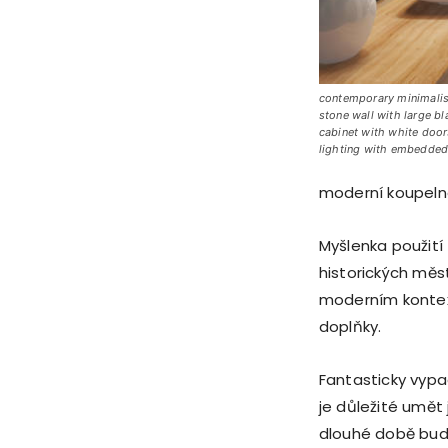
contemporary minimalis
stone wall with large b
cabinet with white doors
lighting with embedded
moderní koupeln
Myšlenka použití 
historických měs
moderním kontext
doplňky.
Fantasticky vypa
je důležité umět 
dlouhé době bud