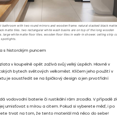
t bathroom with two round mirrors and wooden frame. natural stacked black matt
lack matte tiles. two rectangular white wash basins are on top of the long wooden
. large white matte floor tiles. wooden floor tiles in walk-in shower. ceiling strip c
 spotlights.
a s historckým puncem
zlata v koupelně opět zažívá svůj velký úspěch. Hlavně v
tských bytech světových velkoměst. Klíčem jeho použití v
u je soustředit se na špičkový design a jen prvotřídní
dá vodovodní baterie či rustikální rám zrcadla. V případě z
jej umisťovat s mírou a citem. Pokud si vyberete měď, i po
ete trvat na tom, že tento materiál má něco do sebe!