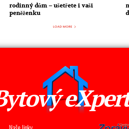
rodinný dům – ušetřete i vaši
n
peněženku
LOAD MORE
Bytový eXper
Naše linky