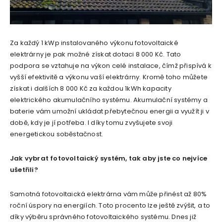
Za každý 1 kWp instalovaného výkonu fotovoltaické
elektrárny je pak možné získat dotaci 8 000 Kč. Tato
podpora se vztahuje na výkon celé instalace, čímž přispívá k
vyšší efektivitě a výkonu vaší elektrárny. Kromě toho můžete
získat i dalších 8 000 Kč za každou 1kWh kapacity
elektrického akumulačního systému. Akumulační systémy a
baterie vám umožní ukládat přebytečnou energii a využít ji v
době, kdy je jí potřeba. I díky tomu zvyšujete svoji
energetickou soběstačnost.
Jak vybrat fotovoltaický systém, tak aby jste co nejvíce
ušetřili?
Samotná fotovoltaická elektrárna vám může přinést až 80%
roční úspory na energiích. Toto procento lze ještě zvýšit, a to
díky výběru správného fotovoltaického systému. Dnes již