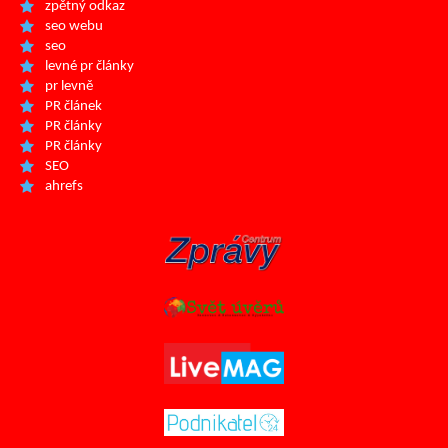
zpětný odkaz
seo webu
seo
levné pr články
pr levně
PR článek
PR články
PR články
SEO
ahrefs