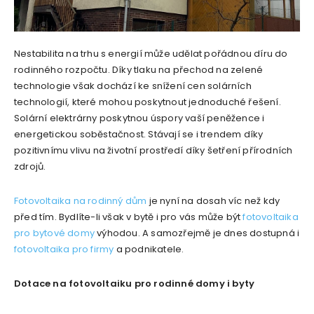
Nestabilita na trhu s energií může udělat pořádnou díru do
rodinného rozpočtu. Díky tlaku na přechod na zelené
technologie však dochází ke snížení cen solárních
technologií, které mohou poskytnout jednoduché řešení.
Solární elektrárny poskytnou úspory vaší peněžence i
energetickou soběstačnost. Stávají se i trendem díky
pozitivnímu vlivu na životní prostředí díky šetření přírodních
zdrojů.
Fotovoltaika na rodinný dům
je nyní na dosah víc než kdy
před tím. Bydlíte-li však v bytě i pro vás může být
fotovoltaika
pro bytové domy
výhodou. A samozřejmě je dnes dostupná i
fotovoltaika pro firmy
a podnikatele.
Dotace na fotovoltaiku pro rodinné domy i byty