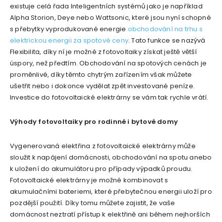
existuje celá řada Inteligentních systémů jako je například
Alpha Storion, Deye nebo Wattsonic, které jsou nyní schopné
s přebytky vyprodukované energie
obchodování na trhu s
elektrickou energii za spotové ceny
. Tato funkce se nazývá
Flexibilita, díky ní je možné z fotovoltaiky získat ještě větší
úspory, než předtím. Obchodování na spotových cenách je
proměnlivé, díky těmto chytrým zařízením však můžete
ušetřit nebo i dokonce vydělat zpět investované peníze.
Investice do fotovoltaické elektrárny se vám tak rychle vrátí.
Výhody fotovoltaiky pro rodinné i bytové domy
Vygenerovaná elektřina z fotovoltaické elektrárny může
sloužit k napájení domácnosti, obchodování na spotu anebo
k uložení do akumulátoru pro případy výpadků proudu.
Fotovoltaické elektrárny je možné kombinovat s
akumulačními bateriemi, které přebytečnou energii uloží pro
pozdější použití. Díky tomu můžete zajistit, že vaše
domácnost neztratí přístup k elektřině ani během nejhorších