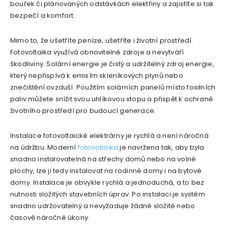
bouřek či plánovaných odstávkách elektřiny a zajistíte si tak
bezpečí a komfort.
Mimo to, že ušetříte peníze, ušetříte i životní prostředí.
Fotovoltaika využívá obnovitelné zdroje a nevytváří
škodliviny. Solární energie je čistý a udržitelný zdroj energie,
který nepřispívá k emisím skleníkových plynů nebo
znečištění ovzduší. Použitím solárních panelů místo fosilních
paliv můžete snížit svou uhlíkovou stopu a přispět k ochraně
životního prostředí pro budoucí generace.
Instalace fotovoltaické elektrárny je rychlá a není náročná
na údržbu. Moderní
fotovoltaika
je navržena tak, aby byla
snadno instalovatelná na střechy domů nebo na volné
plochy, lze ji tedy instalovat na rodinné domy i na bytové
domy. Instalace je obvykle rychlá a jednoduchá, a to bez
nutnosti složitých stavebních úprav. Po instalaci je systém
snadno udržovatelný a nevyžaduje žádné složité nebo
časově náročné úkony.