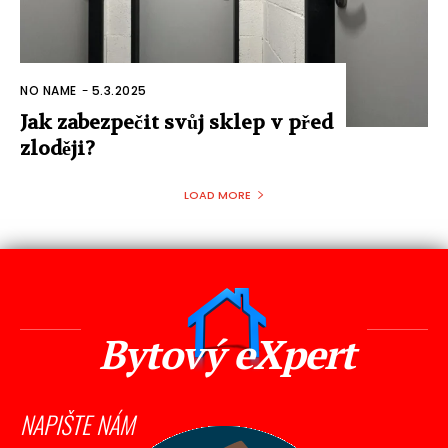
NO NAME
-
5.3.2025
Jak zabezpečit svůj sklep v před
zloději?
LOAD MORE
Bytový eXpert
NAPIŠTE NÁM