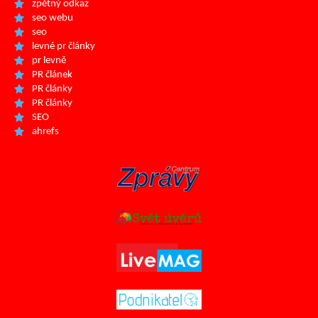
zpětný odkaz
seo webu
seo
levné pr články
pr levně
PR článek
PR články
PR články
SEO
ahrefs