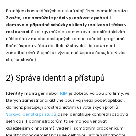
Pronájem kancelářských prostorů stojí firmu nemalé peníze.
Zvažte, zda nemůžete práci vykonávat z pohodlí
domova a případné schůzky s klienty realizovat třeba v
restauraci.
S kolegy můžete komunikovat prostřednictvím
některého z mnoha dostupných komunikačních programů.
Roční úspora v řádu desítek až stovek tisíc korun není
zanedbatelná. Stejně tak významná úspora času, který vás
stojí cestování.
2) Správa identit a přístupů
Identity manager
neboli
IdM
je dobrou volbou pro firmy, ve
kterých zaměstnanci aktivně používají větší počet aplikací,
do nichž přistupují prostřednictvím uživatelských profilů.
Správa identit a přístupů
jasně identifikuje konkrétní osoby a
šetří čas IT administrátorům (ti se mohou věnovat
důležitějším činnostem), vedení i samotným pracovníkům.
Identity management posiluje celkovou úroveň informační