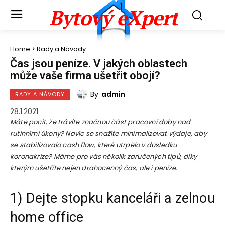
Bytový eXpert
Home
Rady a Návody
Čas jsou peníze. V jakých oblastech
může vaše firma ušetřit obojí?
By
admin
RADY A NÁVODY
28.1.2021
Máte pocit, že trávíte značnou část pracovní doby nad
rutinními úkony? Navíc se snažíte minimalizovat výdaje, aby
se stabilizovalo cash flow, které utrpělo v důsledku
koronakrize? Máme pro vás několik zaručených tipů, díky
kterým ušetříte nejen drahocenný čas, ale i peníze.
1) Dejte stopku kanceláři a zelnou
home office