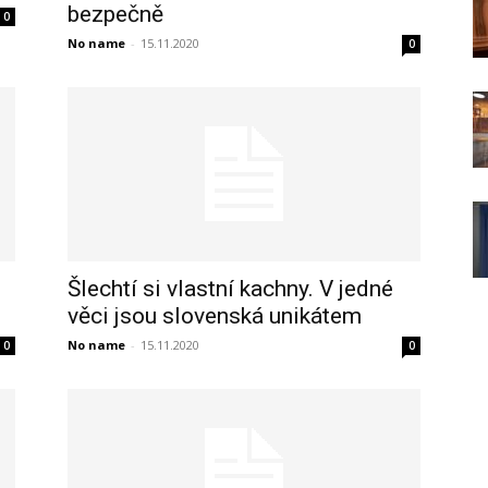
bezpečně
0
No name
-
15.11.2020
0
u
Šlechtí si vlastní kachny. V jedné
věci jsou slovenská unikátem
No name
-
15.11.2020
0
0