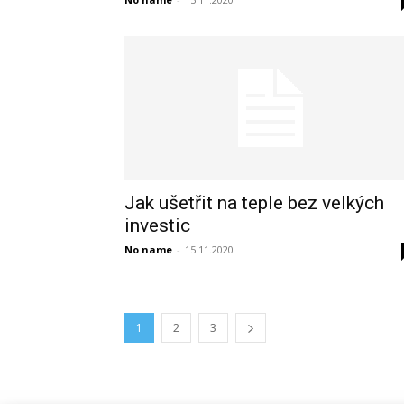
Jak ušetřit na teple bez velkých
investic
No name
-
15.11.2020
1
2
3