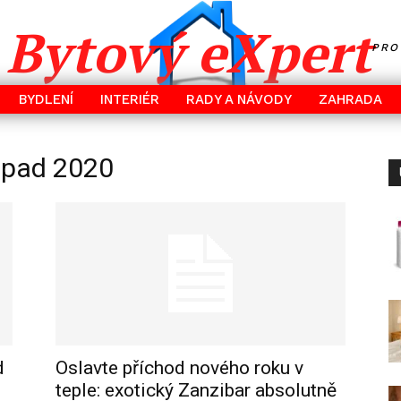
Bytový eXpert
PRO
BYDLENÍ
INTERIÉR
RADY A NÁVODY
ZAHRADA
topad 2020
d
Oslavte příchod nového roku v
teple: exotický Zanzibar absolutně