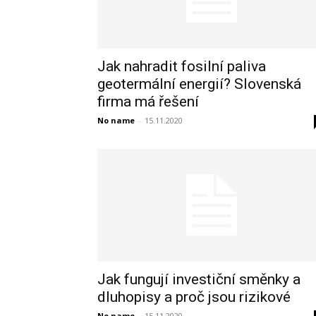
Jak nahradit fosilní paliva
geotermální energií? Slovenská
firma má řešení
No name
-
15.11.2020
Jak fungují investiční směnky a
dluhopisy a proč jsou rizikové
No name
-
15.11.2020