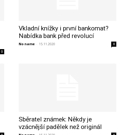
Vkladní knížky i první bankomat?
Nabídka bank před revolucí
No name
-
15.11.2020
0
0
Sběratel známek: Někdy je
vzácnější padělek než originál
No name
-
15.11.2020