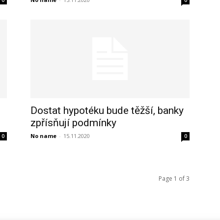
0
0
Dostat hypotéku bude těžší, banky
zpřísňují podmínky
No name
-
15.11.2020
0
0
Page 1 of 3