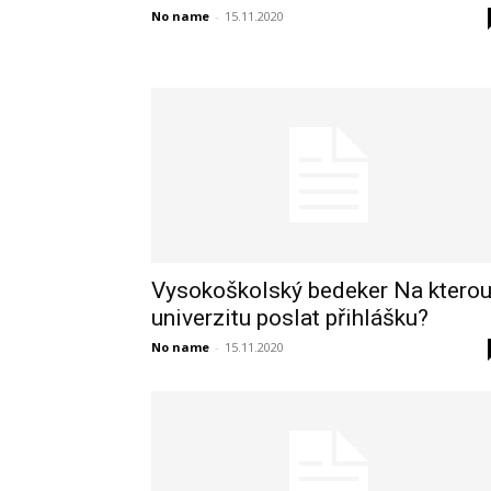
No name
-
15.11.2020
Vysokoškolský bedeker Na ktero
univerzitu poslat přihlášku?
No name
-
15.11.2020