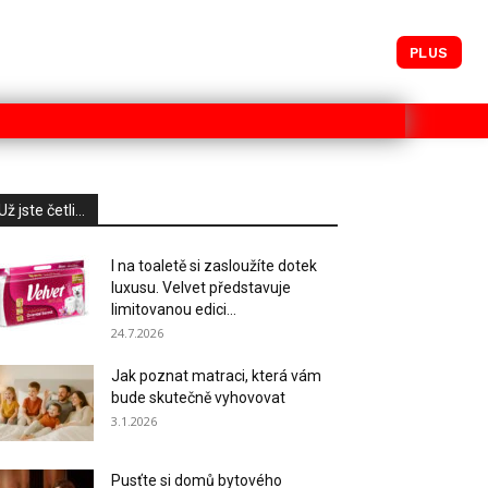
PLUS
Už jste četli...
I na toaletě si zasloužíte dotek
luxusu. Velvet představuje
limitovanou edici...
24.7.2026
Jak poznat matraci, která vám
bude skutečně vyhovovat
3.1.2026
Pusťte si domů bytového