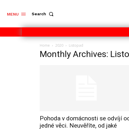
Search
MENU
Home
2020
Listopad
Monthly Archives: Lis
Pohoda v domácnosti se odvíjí o
jedné věci. Neuvěříte, od jaké