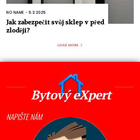
NO NAME
-
5.3.2025
Jak zabezpečit svůj sklep v před
zloději?
LOAD MORE
Bytový eXpert
NAPIŠTE NÁM