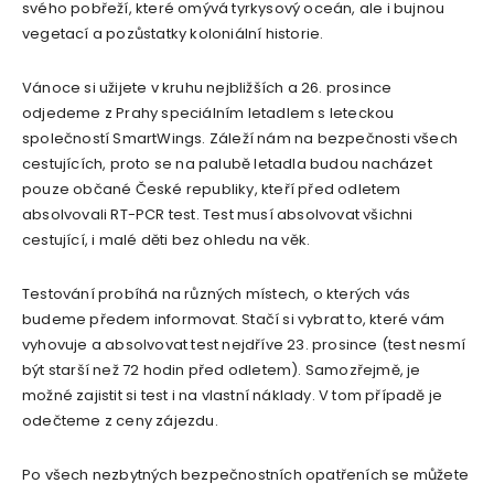
svého pobřeží, které omývá tyrkysový oceán, ale i bujnou
vegetací a pozůstatky koloniální historie.
Vánoce si užijete v kruhu nejbližších a 26. prosince
odjedeme z Prahy speciálním letadlem s leteckou
společností SmartWings. Záleží nám na bezpečnosti všech
cestujících, proto se na palubě letadla budou nacházet
pouze občané České republiky, kteří před odletem
absolvovali RT-PCR test. Test musí absolvovat všichni
cestující, i malé děti bez ohledu na věk.
Testování probíhá na různých místech, o kterých vás
budeme předem informovat. Stačí si vybrat to, které vám
vyhovuje a absolvovat test nejdříve 23. prosince (test nesmí
být starší než 72 hodin před odletem). Samozřejmě, je
možné zajistit si test i na vlastní náklady. V tom případě je
odečteme z ceny zájezdu.
Po všech nezbytných bezpečnostních opatřeních se můžete