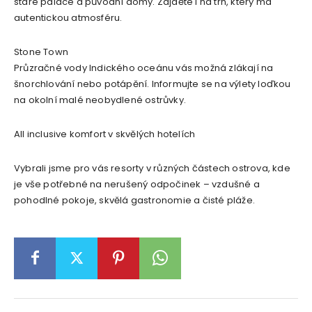
staré paláce a původní domy. Zajděte i na trh, který má
autentickou atmosféru.
Stone Town
Průzračné vody Indického oceánu vás možná zlákají na
šnorchlování nebo potápění. Informujte se na výlety loďkou
na okolní malé neobydlené ostrůvky.
All inclusive komfort v skvělých hotelích
Vybrali jsme pro vás resorty v různých částech ostrova, kde
je vše potřebné na nerušený odpočinek – vzdušné a
pohodlné pokoje, skvělá gastronomie a čisté pláže.