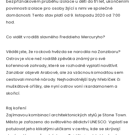
bezpříznakovém průběhu izolace u dětí do tří let, ukončením
povinnosti izolace pro osoby žijící s nimi ve společné
domácnosti. Tento stav platí od 9. listopadu 2020 od 7:00
hod.
Co vidět v rodišti slavného Freddieho Mercuryho?
Věděli jste, že rocková hvězda se narodila na Zanzibaru?
Ostrov je více než rodiště zpěváka známý pro své
kořeninové zahrady, které se rozhodně vyplatí navštívit.
Zanzibar objevili Arabové, ale za vzácnou komoditou sem
cestovali mnohé národy. Nejhodnotnější byly hřebíček či
muškátové oříšky, ale nyní ostrov voní i kardamonem a
skořicí.
Raj koření
Zajímavou kombinací architektonických stylů je Stone Town.
Město je zařazeno do světového dědictví UNESCO. Vyplatí se
potulovat jeho klikatými uličkami v centru, kde se skrývají