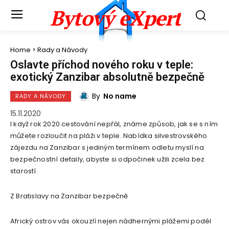
Bytový eXpert
Home
Rady a Návody
Oslavte příchod nového roku v teple:
exotický Zanzibar absolutně bezpečně
By
No name
RADY A NÁVODY
15.11.2020
I když rok 2020 cestování nepřál, známe způsob, jak se s ním
můžete rozloučit na pláži v teple. Nabídka silvestrovského
zájezdu na Zanzibar s jediným termínem odletu myslí na
bezpečnostní detaily, abyste si odpočinek užili zcela bez
starostí.
Z Bratislavy na Zanzibar bezpečně
Africký ostrov vás okouzlí nejen nádhernými plážemi podél