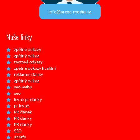
info@press-media.cz
Naše linky
zpětné odkazy
zpětný odkaz
textové odkazy
zpětné odkazy kvalitní
reklamní články
zpětný odkaz
seo webu
seo
levné pr články
pr levně
PR článek
PR články
PR články
SEO
ahrefs