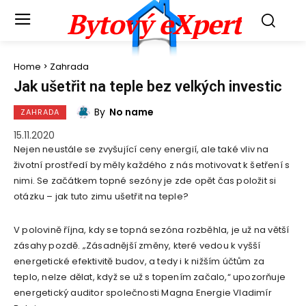
Bytový eXpert
Home
Zahrada
Jak ušetřit na teple bez velkých investic
By
No name
ZAHRADA
15.11.2020
Nejen neustále se zvyšující ceny energií, ale také vliv na
životní prostředí by měly každého z nás motivovat k šetření s
nimi. Se začátkem topné sezóny je zde opět čas položit si
otázku – jak tuto zimu ušetřit na teple?
V polovině října, kdy se topná sezóna rozběhla, je už na větší
zásahy pozdě. „Zásadnější změny, které vedou k vyšší
energetické efektivitě budov, a tedy i k nižším účtům za
teplo, nelze dělat, když se už s topením začalo,“ upozorňuje
energetický auditor společnosti Magna Energie Vladimír