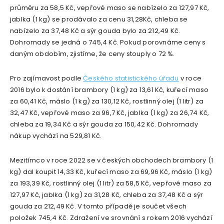
průměru za 58,5 Kč, vepřové maso se nabízelo za 127,97 Kč,
jablka (1 kg) se prodávalo za cenu 31,28Kč, chleba se
nabízelo za 37,48 Kč a sýr gouda bylo za 212,49 Kč.
Dohromady se jedná o 745,4 Kč. Pokud porovnáme ceny s
daným obdobím, zjistíme, že ceny stouply o 72 %.
Pro zajímavost podle
Českého statistického úřadu
v roce
2016 bylo k dostání brambory (1 kg) za 13,61 Kč, kuřecí maso
za 60,41 Kč, máslo (1 kg) za 130,12 Kč, rostlinný olej (1 litr) za
32,47 Kč, vepřové maso za 96,7 Kč, jablka (1 kg) za 26,74 Kč,
chleba za 19,34 Kč a sýr gouda za 150,42 Kč. Dohromady
nákup vychází na 529,81 Kč.
Mezitímco v roce 2022 se v českých obchodech brambory (1
kg) dal koupit 14,33 Kč, kuřecí maso za 69,96 Kč, máslo (1 kg)
za 193,39 Kč, rostlinný olej (1 litr) za 58,5 Kč, vepřové maso za
127,97 Kč, jablka (1 kg) za 31,28 Kč, chleba za 37,48 Kč a sýr
gouda za 212,49 Kč. V tomto případě je součet všech
položek 745,4 Kč. Zdražení ve srovnání s rokem 2016 vychází