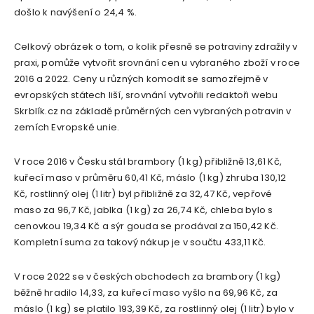
došlo k navýšení o 24,4 %.
Celkový obrázek o tom, o kolik přesně se potraviny zdražily v
praxi, pomůže vytvořit srovnání cen u vybraného zboží v roce
2016 a 2022. Ceny u různých komodit se samozřejmě v
evropských státech liší, srovnání vytvořili redaktoři webu
Skrblík.cz na základě průměrných cen vybraných potravin v
zemích Evropské unie.
V roce 2016 v Česku stál brambory (1 kg) přibližně 13,61 Kč,
kuřecí maso v průměru 60,41 Kč, máslo (1 kg) zhruba 130,12
Kč, rostlinný olej (1 litr) byl přibližně za 32,47 Kč, vepřové
maso za 96,7 Kč, jablka (1 kg) za 26,74 Kč, chleba bylo s
cenovkou 19,34 Kč a sýr gouda se prodával za 150,42 Kč.
Kompletní suma za takový nákup je v součtu 433,11 Kč.
V roce 2022 se v českých obchodech za brambory (1 kg)
běžně hradilo 14,33, za kuřecí maso vyšlo na 69,96 Kč, za
máslo (1 kg) se platilo 193,39 Kč, za rostlinný olej (1 litr) bylo v