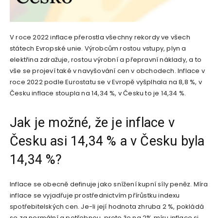
V roce 2022 inflace přerostla všechny rekordy ve všech
státech Evropské unie. Výrobcům rostou vstupy, plyn a
elektřina zdražuje, rostou výrobní a přepravní náklady, a to
vše se projeví také v navyšování cen v obchodech. Inflace v
roce 2022 podle Eurostatu se v Evropě vyšplhala na 8,8 %, v
Česku inflace stoupla na 14,34 %, v Česku to je 14,34 %.
Jak je možné, že je inflace v
Česku asi 14,34 % a v Česku byla
14,34 %?
Inflace se obecně definuje jako snížení kupní síly peněz. Míra
inflace se vyjadřuje prostřednictvím přírůstku indexu
spotřebitelských cen. Je-li její hodnota zhruba 2 %, pokládá
se za normální a potřebnou, proto že na 2% míru inflace si