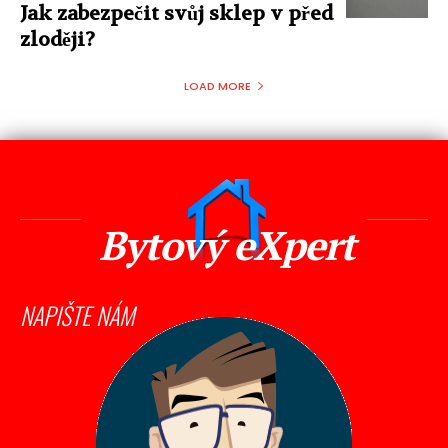
Jak zabezpečit svůj sklep v před
zloději?
LOAD MORE
Bytový eXpert
NAPIŠTE NÁM