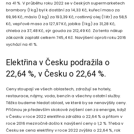
na 41 %. V průběhu roku 2022 se v českých supermarketech
brambory (1 kg) byl k dostání za 14,33 Kč, kuřecí maso za
69,96 Kč, máslo (1 kg) za 193,39 Kč, rostlinný olej (1 litr) za 58,5
Kč, vepřové maso za 127,97 Kč, jablka (1 kg) za 31,28 Kč,
chleba za 37,48 Kč, sýr gouda za 212,49 Kč. Za tento nákup
zákazník zaplatil celkem 745,4 Kč. Navýšení oproti roku 2016
vychází na 41 %.
Elektřina v Česku podražila o
22,64 %, v Česku o 22,64 %.
Ceny stoupají ve všech oblastech, zdražují se hotely,
restaurace, nájmy, voda, benzín a všechny ostatní služby.
Těžko budeme hledat oblast, ve které by se nenavýšily ceny.
Příčinou je především skokové zvýšení cen za energie, když
v Česku v roce 2022 elektřina zdražila o 22,64 % a přitom v
roce 2016 meziročně došlo k navýšení ceny o 1,2 %. Třeba v
Česku se cena elektřiny v roce 2022 zvýšila o 22,64 %, rok