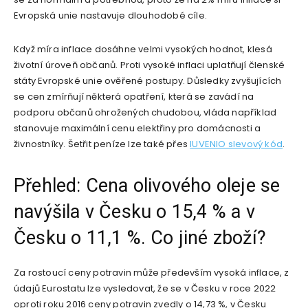
Evropská unie nastavuje dlouhodobé cíle.
Když míra inflace dosáhne velmi vysokých hodnot, klesá
životní úroveň občanů. Proti vysoké inflaci uplatňují členské
státy Evropské unie ověřené postupy. Důsledky zvyšujících
se cen zmírňují některá opatření, která se zavádí na
podporu občanů ohrožených chudobou, vláda například
stanovuje maximální cenu elektřiny pro domácnosti a
živnostníky. Šetřit peníze lze také přes
IUVENIO slevový kód
.
Přehled: Cena olivového oleje se
navýšila v Česku o 15,4 % a v
Česku o 11,1 %. Co jiné zboží?
Za rostoucí ceny potravin může především vysoká inflace, z
údajů Eurostatu lze vysledovat, že se v Česku v roce 2022
oproti roku 2016 ceny potravin zvedly o 14,73 %, v Česku