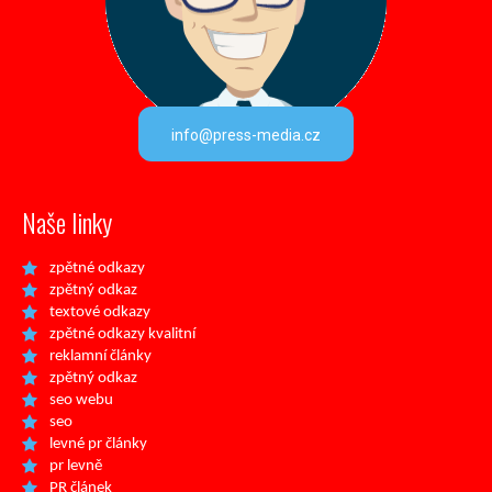
info@press-media.cz
Naše linky
zpětné odkazy
zpětný odkaz
textové odkazy
zpětné odkazy kvalitní
reklamní články
zpětný odkaz
seo webu
seo
levné pr články
pr levně
PR článek