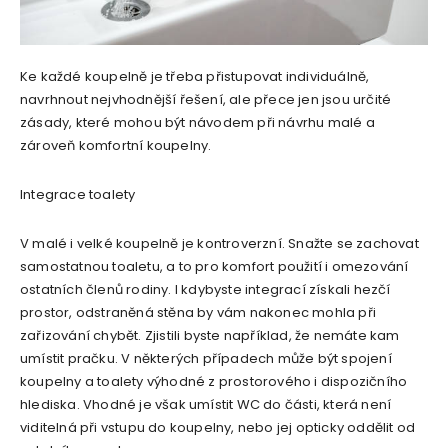
Ke každé koupelně je třeba přistupovat individuálně,
navrhnout nejvhodnější řešení, ale přece jen jsou určité
zásady, které mohou být návodem při návrhu malé a
zároveň komfortní koupelny.
Integrace toalety
V malé i velké koupelně je kontroverzní. Snažte se zachovat
samostatnou toaletu, a to pro komfort použití i omezování
ostatních členů rodiny. I kdybyste integrací získali hezčí
prostor, odstraněná stěna by vám nakonec mohla při
zařizování chybět. Zjistili byste například, že nemáte kam
umístit pračku. V některých případech může být spojení
koupelny a toalety výhodné z prostorového i dispozičního
hlediska. Vhodné je však umístit WC do části, která není
viditelná při vstupu do koupelny, nebo jej opticky oddělit od