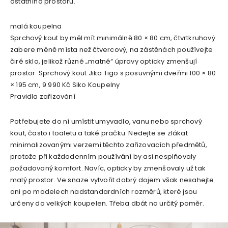
ostatního prostoru.
malá koupelna
Sprchový kout by měl mít minimálně 80 × 80 cm, čtvrtkruhový
zabere méně místa než čtvercový, na zástěnách používejte
čiré sklo, jelikož různé „matné“ úpravy opticky zmenšují
prostor. Sprchový kout Jika Tigo s posuvnými dveřmi 100 × 80
× 195 cm, 9 990 Kč Siko Koupelny
Pravidla zařizování
Potřebujete do ní umístit umyvadlo, vanu nebo sprchový
kout, často i toaletu a také pračku. Nedejte se zlákat
minimalizovanými verzemi těchto zařizovacích předmětů,
protože při každodenním používání by asi nesplňovaly
požadovaný komfort. Navíc, opticky by zmenšovaly už tak
malý prostor. Ve snaze vytvořit dobrý dojem však nesahejte
ani po modelech nadstandardních rozměrů, které jsou
určeny do velkých koupelen. Třeba dbát na určitý poměr.