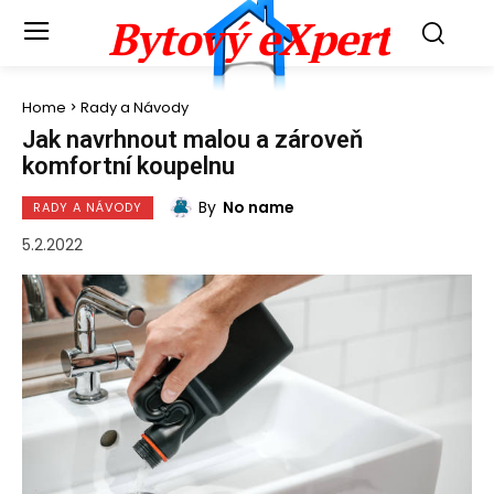
Bytový eXpert
Home
Rady a Návody
Jak navrhnout malou a zároveň
komfortní koupelnu
By
No name
RADY A NÁVODY
5.2.2022