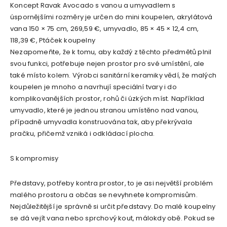
Koncept Ravak Avocado s vanou a umyvadlem s
úspornějšími rozměry je určen do mini koupelen, akrylátová
vana 150 × 75 cm, 269,59 €, umyvadlo, 85 × 45 × 12,4 cm,
118,39 €, Ptáček koupelny
Nezapomeňte, že k tomu, aby každý z těchto předmětů plnil
svou funkci, potřebuje nejen prostor pro své umístění, ale
také místo kolem. Výrobci sanitární keramiky vědí, že malých
koupelen je mnoho a navrhují speciální tvary i do
komplikovanějších prostor, rohů či úzkých míst. Například
umyvadlo, které je jednou stranou umístěno nad vanou,
případně umyvadla konstruována tak, aby překrývala
pračku, přičemž vzniká i odkládací plocha.
S kompromisy
Představy, potřeby kontra prostor, to je asi největší problém
malého prostoru a občas se nevyhnete kompromisům.
Nejdůležitější je správně si určit představy. Do malé koupelny
se dá vejít vana nebo sprchový kout, málokdy obě. Pokud se