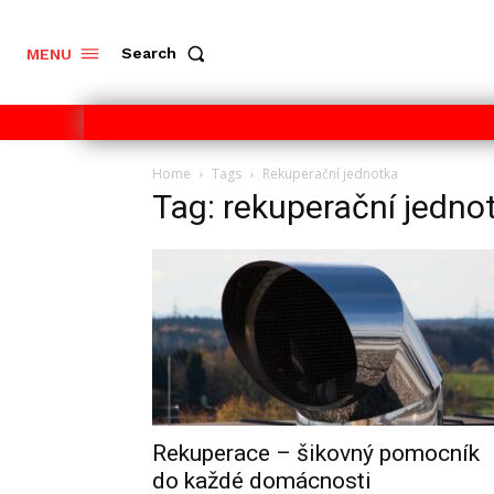
Search
MENU
Home
Tags
Rekuperační jednotka
Tag: rekuperační jedno
Rekuperace – šikovný pomocník
do každé domácnosti