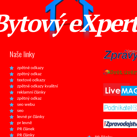
Bytový eXper
Naše linky
zpětné odkazy
zpětný odkaz
textové odkazy
zpětné odkazy kvalitní
reklamní články
zpětný odkaz
seo webu
seo
levné pr články
pr levně
PR článek
PR články