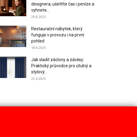
designera, ušetříte čas i peníze a
vyhnete...
29.8.2025
Restaurační nábytek, který
funguje v provozu i na první
pohled
18.8.2025
Jak sladit záclony a závěsy:
Praktický průvodce pro útulný a
stylový...
22.6.2025