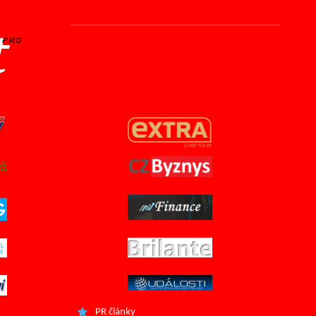
t
PRO
PR články