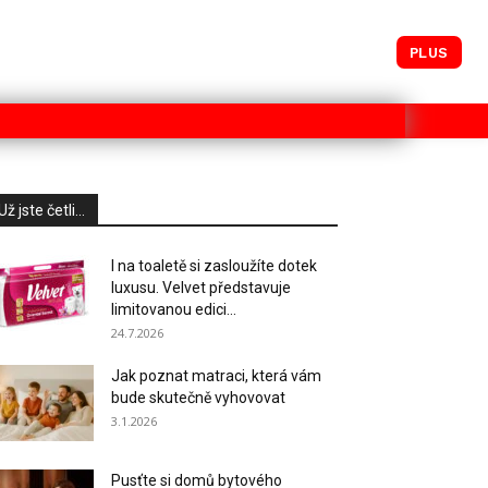
PLUS
Už jste četli...
I na toaletě si zasloužíte dotek
luxusu. Velvet představuje
limitovanou edici...
24.7.2026
Jak poznat matraci, která vám
bude skutečně vyhovovat
3.1.2026
Pusťte si domů bytového