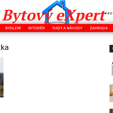
Bytový eXpert
PRO
BYDLENÍ
INTERIÉR
RADY A NÁVODY
ZAHRADA
tka