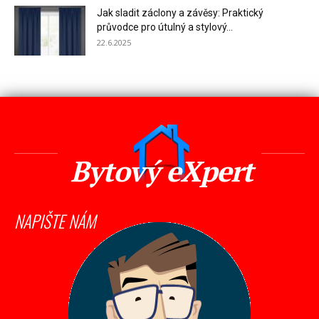
Jak sladit záclony a závěsy: Praktický
průvodce pro útulný a stylový...
22.6.2025
Bytový eXpert
NAPIŠTE NÁM