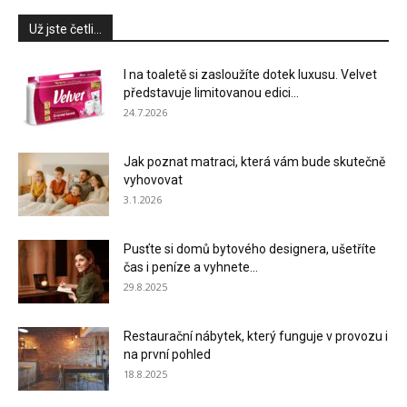
Už jste četli...
I na toaletě si zasloužíte dotek luxusu. Velvet
představuje limitovanou edici...
24.7.2026
Jak poznat matraci, která vám bude skutečně
vyhovovat
3.1.2026
Pusťte si domů bytového designera, ušetříte
čas i peníze a vyhnete...
29.8.2025
Restaurační nábytek, který funguje v provozu i
na první pohled
18.8.2025