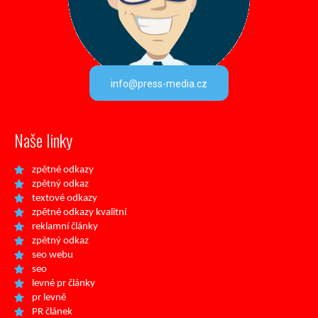
info@press-media.cz
Naše linky
zpětné odkazy
zpětný odkaz
textové odkazy
zpětné odkazy kvalitní
reklamní články
zpětný odkaz
seo webu
seo
levné pr články
pr levně
PR článek