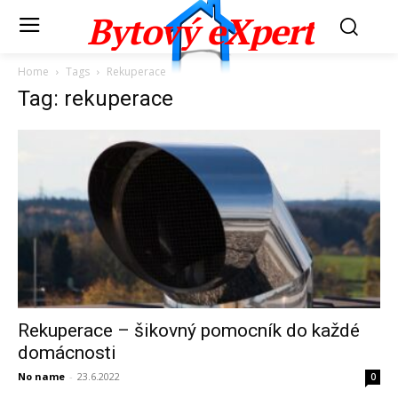
Bytový eXpert
Home
Tags
Rekuperace
Tag: rekuperace
Rekuperace – šikovný pomocník do každé
domácnosti
No name
-
23.6.2022
0