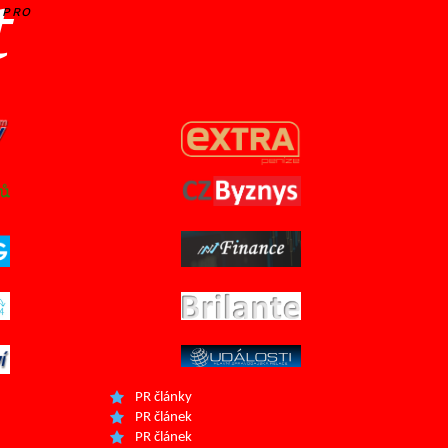
t
PRO
PR články
PR článek
PR článek