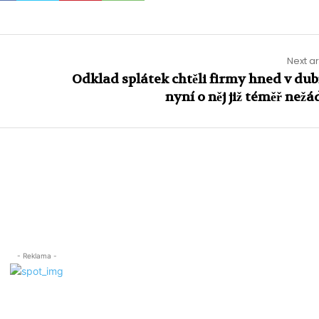
Next ar
Odklad splátek chtěli firmy hned v dub
nyní o něj již téměř nežá
- Reklama -