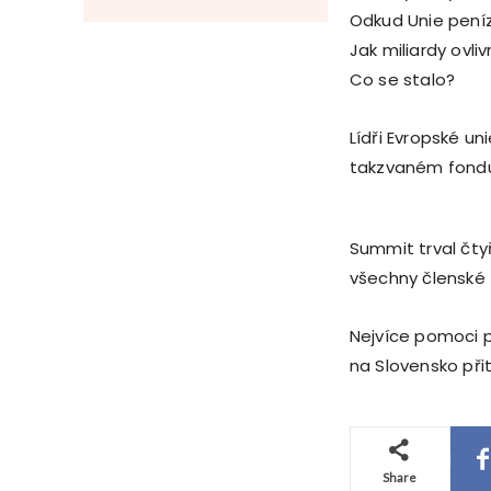
Odkud Unie pen
Jak miliardy ovli
Co se stalo?
Lídři Evropské un
takzvaném fondu
Summit trval čtyř
všechny členské
Nejvíce pomoci po
na Slovensko přit
Share