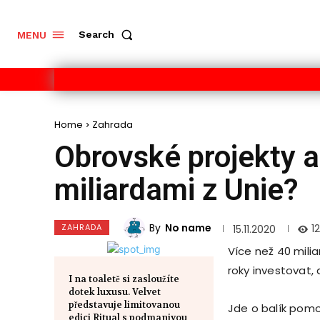
Search
MENU
Home
Zahrada
Obrovské projekty a
miliardami z Unie?
By
No name
ZAHRADA
1
15.11.2020
Více než 40 mili
roky investovat,
I na toaletě si zasloužíte
dotek luxusu. Velvet
představuje limitovanou
Jde o balík pomoc
edici Ritual s podmanivou