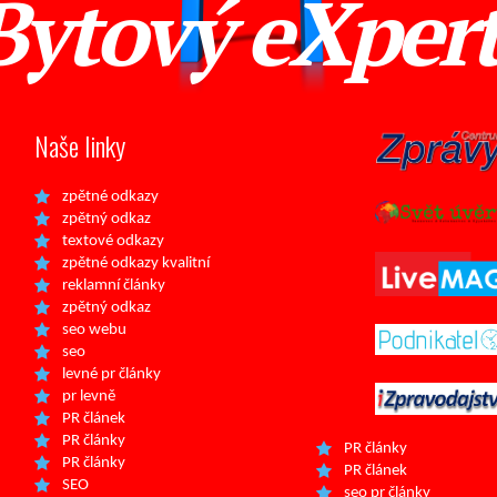
Bytový eXper
Naše linky
zpětné odkazy
zpětný odkaz
textové odkazy
zpětné odkazy kvalitní
reklamní články
zpětný odkaz
seo webu
seo
levné pr články
pr levně
PR článek
PR články
PR články
PR články
PR článek
SEO
seo pr články