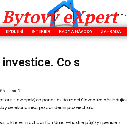
Bytový eXpert
PRO
BYDLENÍ
INTERIÉR
RADY A NÁVODY
ZAHRADA
 investice. Co s
265
0
ard eur z evropských peněz bude moci Slovensko následující
 aby se ekonomika po pandemii pozviechala.
i, o kterém rozhodli lídři Unie, výhodné půjčky i peníze z