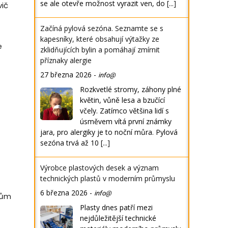
se ale otevře možnost vyrazit ven, do
[...]
vič
Začíná pylová sezóna. Seznamte se s
kapesníky, které obsahují výtažky ze
e
zklidňujících bylin a pomáhají zmírnit
příznaky alergie
27 března 2026
-
info@
Rozkvetlé stromy, záhony plné
květin, vůně lesa a bzučící
včely. Zatímco většina lidí s
úsměvem vítá první známky
jara, pro alergiky je to noční můra. Pylová
sezóna trvá až 10
[...]
Výrobce plastových desek a význam
technických plastů v moderním průmyslu
6 března 2026
-
info@
lům
Plasty dnes patří mezi
nejdůležitější technické