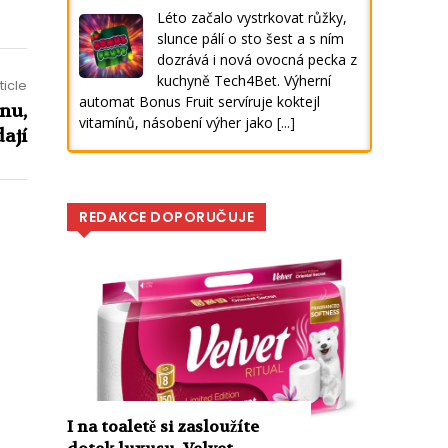
Léto začalo vystrkovat růžky,
slunce pálí o sto šest a s ním
dozrává i nová ovocná pecka z
kuchyně Tech4Bet. Výherní
ticle
automat Bonus Fruit servíruje koktejl
nu,
vitamínů, násobení výher jako
[...]
dají
REDAKCE DOPORUČUJE
I na toaletě si zasloužíte