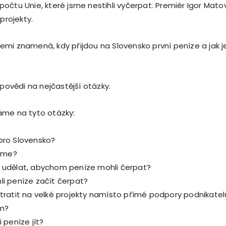
očtu Unie, které jsme nestihli vyčerpat. Premiér Igor Mato
 projekty.
mi znamená, kdy přijdou na Slovensko první peníze a jak j
dpovědi na nejčastější otázky.
áme na tyto otázky:
ro Slovensko?
tíme?
udělat, abychom peníze mohli čerpat?
i peníze začít čerpat?
tratit na velké projekty namísto přímé podpory podnikate
m?
 peníze jít?