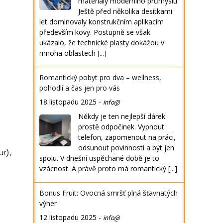
materiály moderního průmyslu.
Ještě před několika desítkami
let dominovaly konstrukčním aplikacím
především kovy. Postupně se však
ukázalo, že technické plasty dokážou v
mnoha oblastech
[...]
Romantický pobyt pro dva – wellness,
pohodlí a čas jen pro vás
18 listopadu 2025
-
info@
Někdy je ten nejlepší dárek
prostě odpočinek. Vypnout
telefon, zapomenout na práci,
odsunout povinnosti a být jen
ur),
spolu. V dnešní uspěchané době je to
vzácnost. A právě proto má romantický
[...]
Bonus Fruit: Ovocná smršť plná šťavnatých
výher
12 listopadu 2025
-
info@