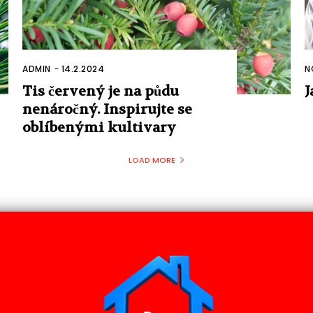
ADMIN
-
14.2.2024
N
Tis červený je na půdu
J
nenáročný. Inspirujte se
oblíbenými kultivary
LOAD MORE