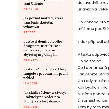
dosavadního rozp
vůní Orientu
už avizoval velké
24.7.2026
Jak poznat matraci, která
Co dohoda pro ze
vám bude skutečně
vyhovovat
můžeme použít?
3.1.2026
Index připravil o
Pusťte si domů bytového
designera, ušetříte čas i
peníze a vyhnete se
V textu odpovíd
zbytečným přešlapům
29.8.2025
Co se stalo?
Co to znamená p
Restaurační nábytek, který
funguje v provozu i na první
Jak peníze utra
pohled
Co tedy musíme 
18.8.2025
Kdy bychom mohl
Jak sladit záclony a závěsy:
Musíme peníze u
Praktický průvodce pro
či zaměstnance
útulný a stylový domov
Kam by tedy měli
22.6.2025