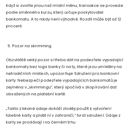
Když si zvolíte jinou než místní měnu, transakce se provede
podle směnného kurzu, který určuje poskytovatel
bankomatu. A to nikdy není výhodné. Rozdíl může být až 12
procent.
Pozor na skrimming
Obzvláště velký pozor si třeba dát na podezřele vypadající
bankomaty bez loga banky či na ty, které jsou umístěny na
netradičních místech, upozorňuje Sdružení pro bankovní
karty. Nebezpečí podezřele vypadajících bankomatů je
zejména v „skimmingu“, který spočívá v zkopírování dat
obsažených na platební kartě.
„Takto získané údaje dokáží zloději použít k vytvoření
falešné karty a platit ní v zahraničí,“ tvrdí sdružení. Údaje z
karty se prodávají i na černém trhu.