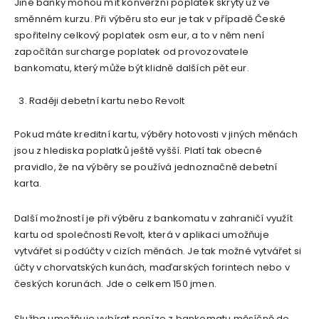
Jiné banky mohou mít konverzní poplatek skrytý už ve
směnném kurzu. Při výběru sto eur je tak v případě České
spořitelny celkový poplatek osm eur, a to v něm není
započítán surcharge poplatek od provozovatele
bankomatu, který může být klidně dalších pět eur.
Raději debetní kartu nebo Revolt
Pokud máte kreditní kartu, výběry hotovosti v jiných měnách
jsou z hlediska poplatků ještě vyšší. Platí tak obecné
pravidlo, že na výběry se používá jednoznačně debetní
karta.
Další možností je při výběru z bankomatu v zahraničí využít
kartu od společnosti Revolt, která v aplikaci umožňuje
vytvářet si podúčty v cizích měnách. Je tak možné vytvářet si
účty v chorvatských kunách, maďarských forintech nebo v
českých korunách. Jde o celkem 150 jmen.
Služba umožňuje vybírat peníze z bankomatu měsíčně do