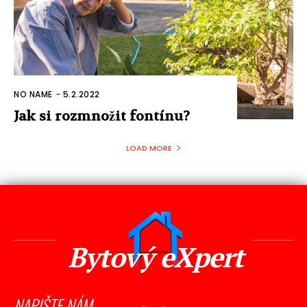
NO NAME
-
5.2.2022
Jak si rozmnožit fontínu?
LOAD MORE
Bytový eXpert
NAPIŠTE NÁM