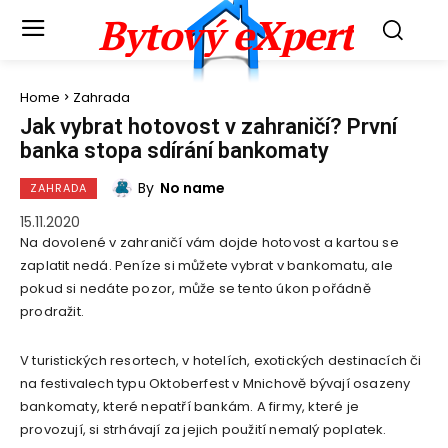
Bytový eXpert
Home
Zahrada
Jak vybrat hotovost v zahraničí? První
banka stopa sdírání bankomaty
By
No name
ZAHRADA
15.11.2020
Na dovolené v zahraničí vám dojde hotovost a kartou se
zaplatit nedá. Peníze si můžete vybrat v bankomatu, ale
pokud si nedáte pozor, může se tento úkon pořádně
prodražit.
V turistických resortech, v hotelích, exotických destinacích či
na festivalech typu Oktoberfest v Mnichově bývají osazeny
bankomaty, které nepatří bankám. A firmy, které je
provozují, si strhávají za jejich použití nemalý poplatek.