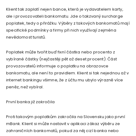
Klient tak zaplatí nejen bance, která je vydavatelem karty,
ale i provozovateli bankomatu. Jde o takzvaný surcharge
poplatek, tedy o přirážku. Výběry z takových bankomatů mají
specifické podmínky a firmy při nich využívají zejména
nevědomost turistů.
Poplatek může tvořit buď fixní částka nebo procento z
vybírané částky (nejčastěji pět až deset procent). Část
provozovatelů informuje o poplatku na obrazovce
bankomatu, ale není to pravidlem. Klient si tak nejednou až v
internet bankingu všimne, že z účtu mu ubylo výrazně více
peněz, než vybíral.
První banka již zakročila
Proti takovým poplatkům zakročila na Slovensku jako první
mBank. Klient si může nastavit v aplikaci zákaz výběru ze
zahraničních bankomatů, pokud za něj cizí banka nebo