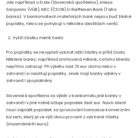
Jde například o Erste (Slovenská spořitelna), Intesa
Sanpaolo (VÚB), KBC (ČSOB) či Raiffeisen Bank (Tatra
banka). V bankomatech mateřských bank nejsou buď žádné
poplatky, nebo se pohybují v několika desítkách centů.
Vyšší částku méně často
Pro poplatky se nevyplatí vybírat nižší částky a příliš často.
Některé banky, například zmiňovaná mBank, od toho klienta
nepřímo odrazují. Při výběru nad 70 eur doma nebo v
zahraničí si neúčtují poplatky. Jinak mají banky výběry v
zahraničí zpoplatněny.
Slovenská spořitelna za výběr z bankomatu jiné banky v
zahraničí v jiné měně účtuje poplatek šest eur. Navíc klient
musí zaplatit poplatek za zpracování transakce konverzním
kurzem, který je ve výši dvou procent z vybírané částky
(maximálně tři eura).