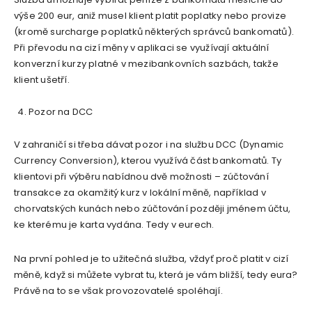
výše 200 eur, aniž musel klient platit poplatky nebo provize
(kromě surcharge poplatků některých správců bankomatů).
Při převodu na cizí měny v aplikaci se využívají aktuální
konverzní kurzy platné v mezibankovních sazbách, takže
klient ušetří.
Pozor na DCC
V zahraničí si třeba dávat pozor i na službu DCC (Dynamic
Currency Conversion), kterou využívá část bankomatů. Ty
klientovi při výběru nabídnou dvě možnosti – zúčtování
transakce za okamžitý kurz v lokální měně, například v
chorvatských kunách nebo zúčtování později jménem účtu,
ke kterému je karta vydána. Tedy v eurech.
Na první pohled je to užitečná služba, vždyť proč platit v cizí
měně, když si můžete vybrat tu, která je vám bližší, tedy eura?
Právě na to se však provozovatelé spoléhají.