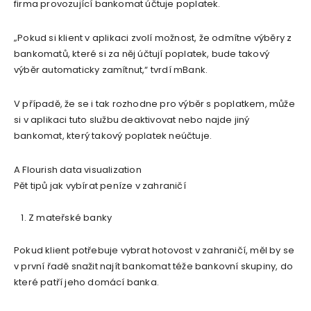
firma provozující bankomat účtuje poplatek.
„Pokud si klient v aplikaci zvolí možnost, že odmítne výběry z
bankomatů, které si za něj účtují poplatek, bude takový
výběr automaticky zamítnut,“ tvrdí mBank.
V případě, že se i tak rozhodne pro výběr s poplatkem, může
si v aplikaci tuto službu deaktivovat nebo najde jiný
bankomat, který takový poplatek neúčtuje.
A Flourish data visualization
Pět tipů jak vybírat peníze v zahraničí
Z mateřské banky
Pokud klient potřebuje vybrat hotovost v zahraničí, měl by se
v první řadě snažit najít bankomat téže bankovní skupiny, do
které patří jeho domácí banka.