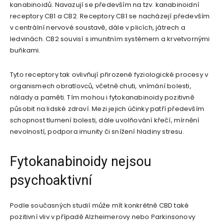
kanabinoidů. Navazují se především na tzv. kanabinoidní
receptory CB1 a CB2. Receptory CB1 se nacházejí především
v centrální nervové soustavě, dále v plicích, játrech a
ledvinách. CB2 souvisí s imunitním systémem a krvetvornými
buňkami.
Tyto receptory tak ovlivňují přirozené fyziologické procesy v
organismech obratlovců, včetně chuti, vnímání bolesti,
nálady a paměti. Tím mohou i fytokanabinoidy pozitivně
působit na lidské zdraví. Mezi jejich účinky patří především
schopnost tlumení bolesti, dále uvolňování křečí, mírnění
nevolností, podpora imunity či snížení hladiny stresu.
Fytokanabinoidy nejsou
psychoaktivní
Podle současných studií může mít konkrétně CBD také
pozitivní vliv v případě Alzheimerovy nebo Parkinsonovy