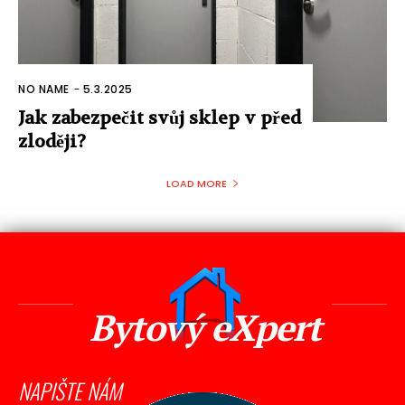
NO NAME
-
5.3.2025
Jak zabezpečit svůj sklep v před
zloději?
LOAD MORE
Bytový eXpert
NAPIŠTE NÁM