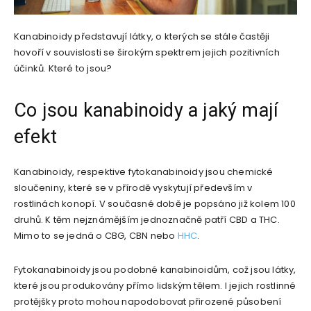
Kanabinoidy představují látky, o kterých se stále častěji
hovoří v souvislosti se širokým spektrem jejich pozitivních
účinků. Které to jsou?
Co jsou kanabinoidy a jaký mají
efekt
Kanabinoidy, respektive fytokanabinoidy jsou chemické
sloučeniny, které se v přírodě vyskytují především v
rostlinách konopí. V současné době je popsáno již kolem 100
druhů. K těm nejznámějším jednoznačně patří CBD a THC.
Mimo to se jedná o CBG, CBN nebo
HHC
.
Fytokanabinoidy jsou podobné kanabinoidům, což jsou látky,
které jsou produkovány přímo lidským tělem. I jejich rostlinné
protějšky proto mohou napodobovat přirozené působení