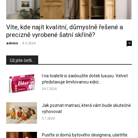
Víte, kde najít kvalitní, důmyslně řešené a
precizně vyrobené šatní skříně?
admin
-
8.3.2024
0
Už jste četli...
I na toaletě si zasloužíte dotek luxusu. Velvet
představuje limitovanou edici...
24.7.2026
Jak poznat matraci, která vám bude skutečně
vyhovovat
3.1.2026
Pusťte si domů bytového designera, ušetříte