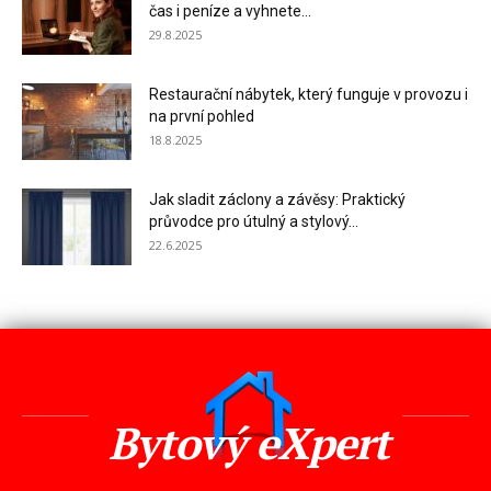
čas i peníze a vyhnete...
29.8.2025
Restaurační nábytek, který funguje v provozu i
na první pohled
18.8.2025
Jak sladit záclony a závěsy: Praktický
průvodce pro útulný a stylový...
22.6.2025
Bytový eXpert