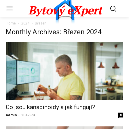
Bytový eXpert
Home
2024
Březen
Monthly Archives: Březen 2024
Co jsou kanabinoidy a jak fungují?
admin
-
31.3.2024
0