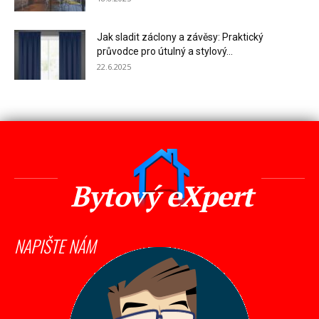
Jak sladit záclony a závěsy: Praktický
průvodce pro útulný a stylový...
22.6.2025
Bytový eXpert
NAPIŠTE NÁM