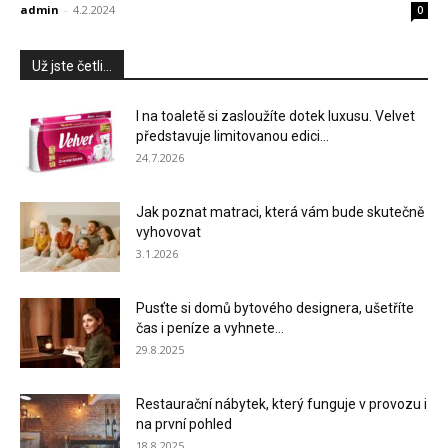
admin
-
4.2.2024
0
Už jste četli...
I na toaletě si zasloužíte dotek luxusu. Velvet
představuje limitovanou edici...
24.7.2026
Jak poznat matraci, která vám bude skutečně
vyhovovat
3.1.2026
Pusťte si domů bytového designera, ušetříte
čas i peníze a vyhnete...
29.8.2025
Restaurační nábytek, který funguje v provozu i
na první pohled
18.8.2025