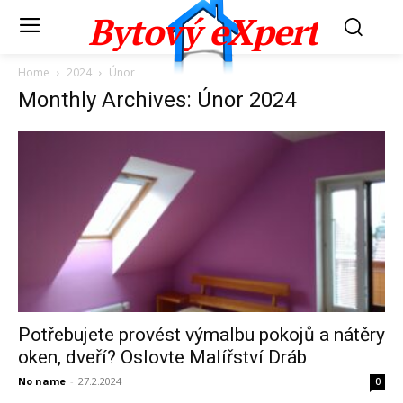
Bytový eXpert
Home
2024
Únor
Monthly Archives: Únor 2024
Potřebujete provést výmalbu pokojů a nátěry
oken, dveří? Oslovte Malířství Dráb
No name
-
27.2.2024
0