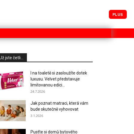
PLUS
Už jste četli...
I na toaletě si zasloužíte dotek
luxusu. Velvet představuje
limitovanou edici...
24.7.2026
Jak poznat matraci, která vám
bude skutečně vyhovovat
3.1.2026
Pusťte si domů bytového