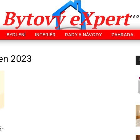
Bytový eXpert
PRO
BYDLENÍ
INTERIÉR
RADY A NÁVODY
ZAHRADA
zen 2023
6-