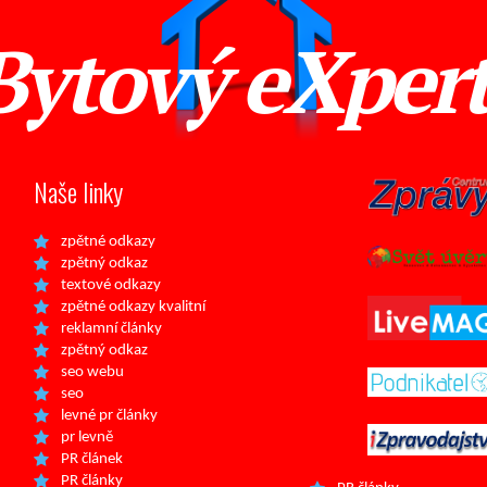
Bytový eXper
Naše linky
zpětné odkazy
zpětný odkaz
textové odkazy
zpětné odkazy kvalitní
reklamní články
zpětný odkaz
seo webu
seo
levné pr články
pr levně
PR článek
PR články