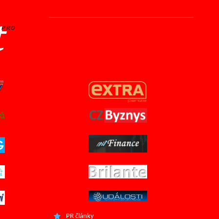
t
PRO
PR články