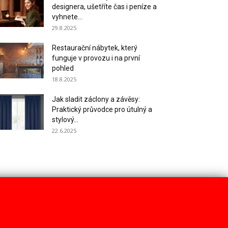
designera, ušetříte čas i peníze a
vyhnete...
29.8.2025
Restaurační nábytek, který
funguje v provozu i na první
pohled
18.8.2025
Jak sladit záclony a závěsy:
Praktický průvodce pro útulný a
stylový...
22.6.2025