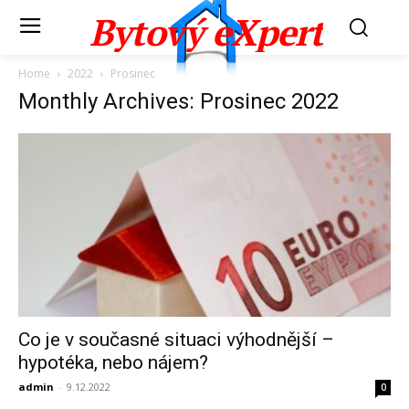
Bytový eXpert
Home
2022
Prosinec
Monthly Archives: Prosinec 2022
Co je v současné situaci výhodnější –
hypotéka, nebo nájem?
admin
-
9.12.2022
0