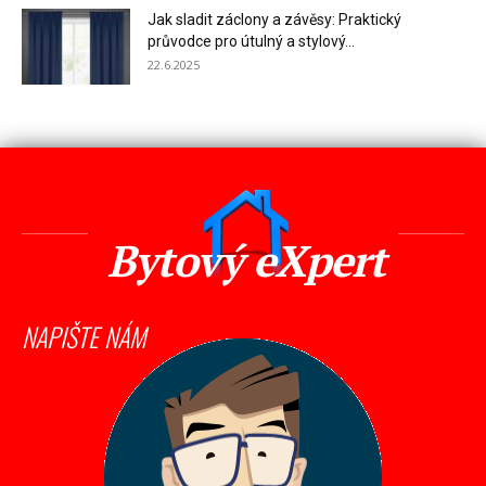
Jak sladit záclony a závěsy: Praktický
průvodce pro útulný a stylový...
22.6.2025
Bytový eXpert
NAPIŠTE NÁM