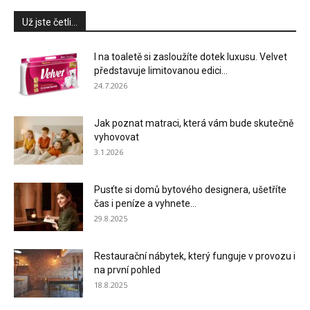
Už jste četli...
I na toaletě si zasloužíte dotek luxusu. Velvet
představuje limitovanou edici...
24.7.2026
Jak poznat matraci, která vám bude skutečně
vyhovovat
3.1.2026
Pusťte si domů bytového designera, ušetříte
čas i peníze a vyhnete...
29.8.2025
Restaurační nábytek, který funguje v provozu i
na první pohled
18.8.2025