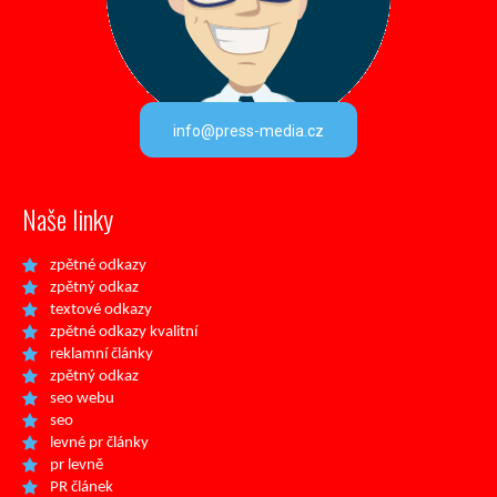
info@press-media.cz
Naše linky
zpětné odkazy
zpětný odkaz
textové odkazy
zpětné odkazy kvalitní
reklamní články
zpětný odkaz
seo webu
seo
levné pr články
pr levně
PR článek