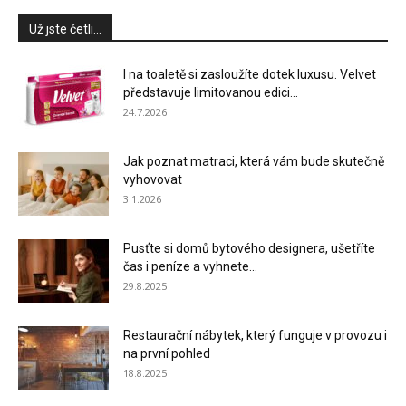
Už jste četli...
I na toaletě si zasloužíte dotek luxusu. Velvet
představuje limitovanou edici...
24.7.2026
Jak poznat matraci, která vám bude skutečně
vyhovovat
3.1.2026
Pusťte si domů bytového designera, ušetříte
čas i peníze a vyhnete...
29.8.2025
Restaurační nábytek, který funguje v provozu i
na první pohled
18.8.2025