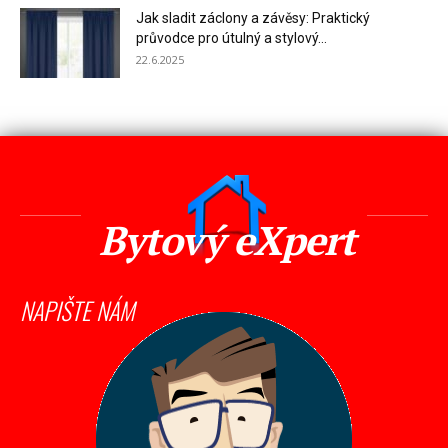
Jak sladit záclony a závěsy: Praktický
průvodce pro útulný a stylový...
22.6.2025
Bytový eXpert
NAPIŠTE NÁM