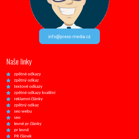
info@press-media.cz
Naše linky
zpětné odkazy
zpětný odkaz
textové odkazy
zpětné odkazy kvalitní
reklamní články
zpětný odkaz
seo webu
seo
levné pr články
pr levně
PR článek