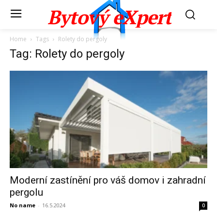
Bytový eXpert
Home
Tags
Rolety do pergoly
Tag: Rolety do pergoly
Moderní zastínění pro váš domov i zahradní
pergolu
No name
-
16.5.2024
0