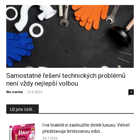
Samostatné řešení technických problémů
není vždy nejlepší volbou
No name
-
25.6.2024
0
Už jste četli...
I na toaletě si zasloužíte dotek luxusu. Velvet
představuje limitovanou edici...
24.7.2026