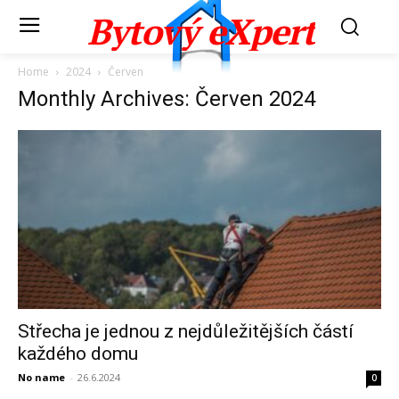
Bytový eXpert
Home
2024
Červen
Monthly Archives: Červen 2024
Střecha je jednou z nejdůležitějších částí
každého domu
No name
-
26.6.2024
0