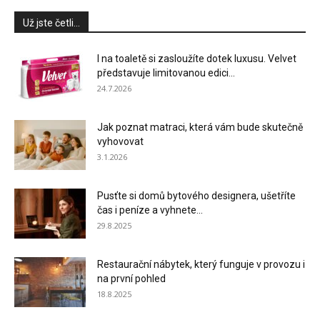
Už jste četli...
I na toaletě si zasloužíte dotek luxusu. Velvet
představuje limitovanou edici...
24.7.2026
Jak poznat matraci, která vám bude skutečně
vyhovovat
3.1.2026
Pusťte si domů bytového designera, ušetříte
čas i peníze a vyhnete...
29.8.2025
Restaurační nábytek, který funguje v provozu i
na první pohled
18.8.2025