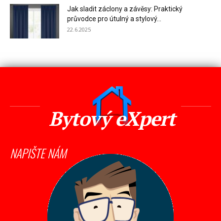
Jak sladit záclony a závěsy: Praktický
průvodce pro útulný a stylový...
22.6.2025
Bytový eXpert
NAPIŠTE NÁM