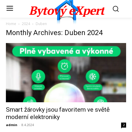
Bytový eXpert
Home
2024
Duben
Monthly Archives: Duben 2024
Smart žárovky jsou favoritem ve světě
moderní elektroniky
admin
-
8.4.2024
2