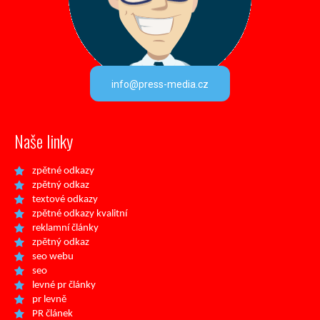
info@press-media.cz
Naše linky
zpětné odkazy
zpětný odkaz
textové odkazy
zpětné odkazy kvalitní
reklamní články
zpětný odkaz
seo webu
seo
levné pr články
pr levně
PR článek