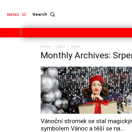
Search
MENU
Home
2023
Srpen
Monthly Archives: Srp
Vánoční stromek se stal magick
symbolem Vánoc a těší se na...