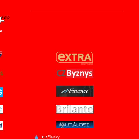
t
PRO
PR články