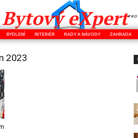
Bytový eXpert
PRO
BYDLENÍ
INTERIÉR
RADY A NÁVODY
ZAHRADA
en 2023
ým