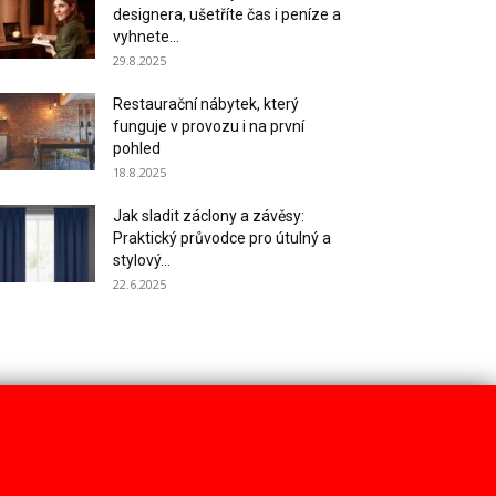
designera, ušetříte čas i peníze a
vyhnete...
29.8.2025
Restaurační nábytek, který
funguje v provozu i na první
pohled
18.8.2025
Jak sladit záclony a závěsy:
Praktický průvodce pro útulný a
stylový...
22.6.2025