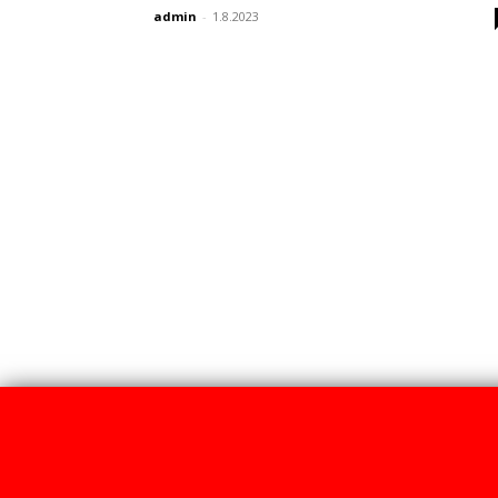
admin
-
1.8.2023