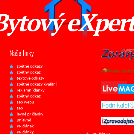
Bytový eXper
Naše linky
zpětné odkazy
zpětný odkaz
textové odkazy
zpětné odkazy kvalitní
reklamní články
zpětný odkaz
seo webu
seo
levné pr články
pr levně
PR článek
PR články