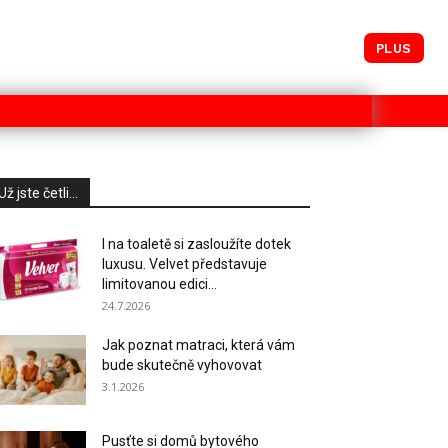
PLUS
Už jste četli...
I na toaletě si zasloužíte dotek
luxusu. Velvet představuje
limitovanou edici...
24.7.2026
Jak poznat matraci, která vám
bude skutečně vyhovovat
3.1.2026
Pusťte si domů bytového