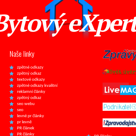
Bytový eXper
Naše linky
zpětné odkazy
zpětný odkaz
textové odkazy
zpětné odkazy kvalitní
reklamní články
zpětný odkaz
seo webu
seo
levné pr články
pr levně
PR článek
PR články