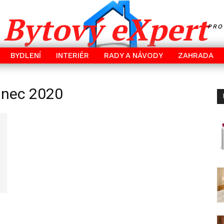
Bytový eXpert
PRO
BYDLENÍ
INTERIÉR
RADY A NÁVODY
ZAHRADA
inec 2020