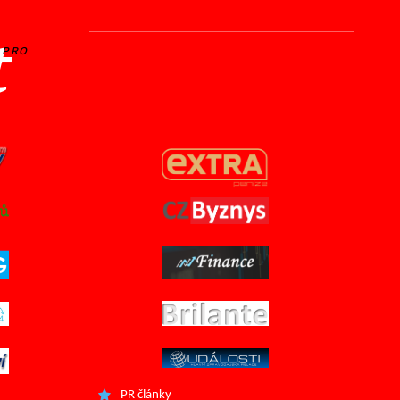
t
PRO
PR články