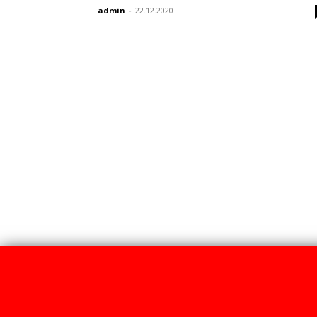
admin
-
22.12.2020