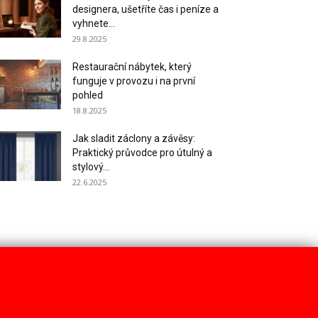
designera, ušetříte čas i peníze a
vyhnete...
29.8.2025
Restaurační nábytek, který
funguje v provozu i na první
pohled
18.8.2025
Jak sladit záclony a závěsy:
Praktický průvodce pro útulný a
stylový...
22.6.2025