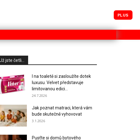
PLUS
Už jste četli...
I na toaletě si zasloužíte dotek
luxusu. Velvet představuje
limitovanou edici...
24.7.2026
Jak poznat matraci, která vám
bude skutečně vyhovovat
3.1.2026
Pusťte si domů bytového